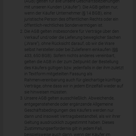
(AGB) gelten für alle unsere Geschäftsbeziehungen
mit unseren Kunden („Käufer“). Die AGB gelten nur,
wenn der Käufer Unternehmer (§ 14 BGB), eine
juristische Person des öffentlichen Rechts oder ein
öffentlich-rechtliches Sondervermögen ist.
Die AGB gelten insbesondere für Verträge über den
Verkauf und/oder die Lieferung beweglicher Sachen
(„Ware“), ohne Rücksicht darauf, ob wir die Ware
selbst herstellen oder bei Zulieferern einkaufen (§§
433, 650 BGB). Sofern nichts anderes vereinbart,
gelten die AGB in der zum Zeitpunkt der Bestellung
des Käufers gültigen bzw. jedenfalls in der ihm zuletzt
in Textform mitgeteilten Fassung als
Rahmenvereinbarung auch für gleichartige künftige
Verträge, ohne dass wir in jedem Einzelfall wieder auf
sie hinweisen müssten.
Unsere AGB gelten ausschließlich. Abweichende,
entgegenstehende oder ergänzende Allgemeine
Geschäftsbedingungen des Käufers werden nur
dann und insoweit Vertragsbestandteil, als wir ihrer
Geltung ausdrücklich zugestimmt haben. Dieses
Zustimmungserfordernis gilt in jedem Fall,
beispielsweise auch dann, wenn der Käufer im