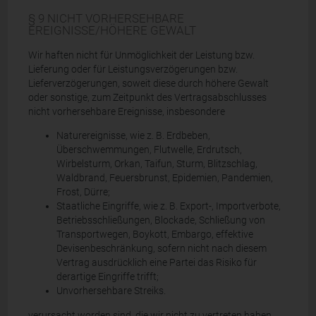
§ 9 NICHT VORHERSEHBARE
EREIGNISSE/HÖHERE GEWALT
Wir haften nicht für Unmöglichkeit der Leistung bzw.
Lieferung oder für Leistungsverzögerungen bzw.
Lieferverzögerungen, soweit diese durch höhere Gewalt
oder sonstige, zum Zeitpunkt des Vertragsabschlusses
nicht vorhersehbare Ereignisse, insbesondere
Naturereignisse, wie z. B. Erdbeben,
Überschwemmungen, Flutwelle, Erdrutsch,
Wirbelsturm, Orkan, Taifun, Sturm, Blitzschlag,
Waldbrand, Feuersbrunst, Epidemien, Pandemien,
Frost, Dürre;
Staatliche Eingriffe, wie z. B. Export-, Importverbote,
Betriebsschließungen, Blockade, Schließung von
Transportwegen, Boykott, Embargo, effektive
Devisenbeschränkung, sofern nicht nach diesem
Vertrag ausdrücklich eine Partei das Risiko für
derartige Eingriffe trifft;
Unvorhersehbare Streiks.
verursacht worden sind, die wir nicht zu vertreten haben.