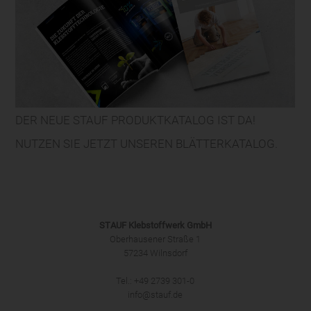
DER NEUE STAUF PRODUKTKATALOG IST DA!
NUTZEN SIE JETZT UNSEREN BLÄTTERKATALOG.
STAUF Klebstoffwerk GmbH
Oberhausener Straße 1
57234 Wilnsdorf
Tel.: +49 2739 301-0
info@stauf.de