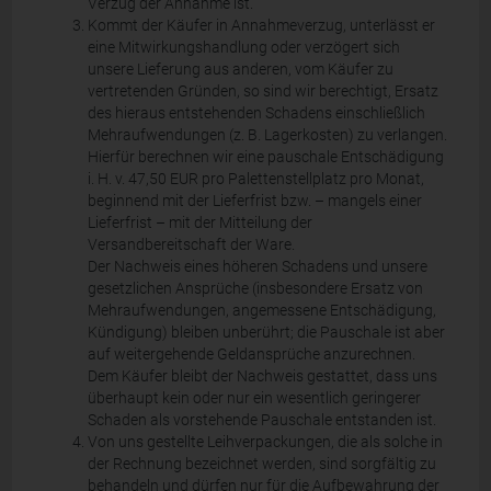
Verzug der Annahme ist.
Kommt der Käufer in Annahmeverzug, unterlässt er
eine Mitwirkungshandlung oder verzögert sich
unsere Lieferung aus anderen, vom Käufer zu
vertretenden Gründen, so sind wir berechtigt, Ersatz
des hieraus entstehenden Schadens einschließlich
Mehraufwendungen (z. B. Lagerkosten) zu verlangen.
Hierfür berechnen wir eine pauschale Entschädigung
i. H. v. 47,50 EUR pro Palettenstellplatz pro Monat,
beginnend mit der Lieferfrist bzw. – mangels einer
Lieferfrist – mit der Mitteilung der
Versandbereitschaft der Ware.
Der Nachweis eines höheren Schadens und unsere
gesetzlichen Ansprüche (insbesondere Ersatz von
Mehraufwendungen, angemessene Entschädigung,
Kündigung) bleiben unberührt; die Pauschale ist aber
auf weitergehende Geldansprüche anzurechnen.
Dem Käufer bleibt der Nachweis gestattet, dass uns
überhaupt kein oder nur ein wesentlich geringerer
Schaden als vorstehende Pauschale entstanden ist.
Von uns gestellte Leihverpackungen, die als solche in
der Rechnung bezeichnet werden, sind sorgfältig zu
behandeln und dürfen nur für die Aufbewahrung der