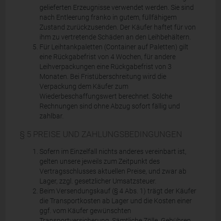
gelieferten Erzeugnisse verwendet werden. Sie sind
nach Entleerung franko in gutem, füllfähigem
Zustand zurückzusenden. Der Käufer haftet für von
ihm zu vertretende Schäden an den Leihbehältern.
Für Leihtankpaletten (Container auf Paletten) gilt
eine Rückgabefrist von 4 Wochen, für andere
Leihverpackungen eine Rückgabefrist von 3
Monaten. Bei Fristüberschreitung wird die
Verpackung dem Käufer zum
Wiederbeschaffungswert berechnet. Solche
Rechnungen sind ohne Abzug sofort fällig und
zahlbar.
§ 5 PREISE UND ZAHLUNGSBEDINGUNGEN
Sofern im Einzelfall nichts anderes vereinbart ist,
gelten unsere jeweils zum Zeitpunkt des
Vertragsschlusses aktuellen Preise, und zwar ab
Lager, zzgl. gesetzlicher Umsatzsteuer.
Beim Versendungskauf (§ 4 Abs. 1) trägt der Käufer
die Transportkosten ab Lager und die Kosten einer
ggf. vom Käufer gewünschten
Transportversicherung. Sämtliche Zölle, Gebühren,