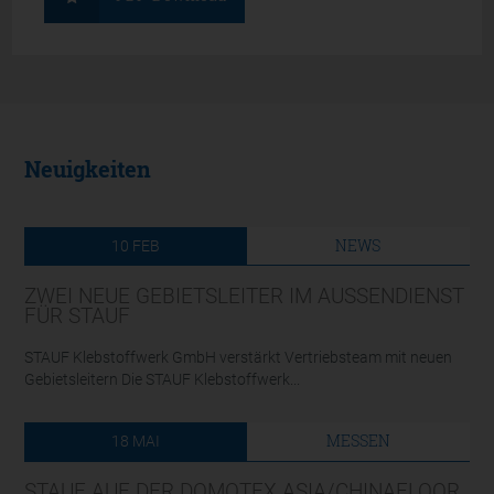
Neuigkeiten
NEWS
10
FEB
ZWEI NEUE GEBIETSLEITER IM AUSSENDIENST F
ÜR STAUF
STAUF Klebstoffwerk GmbH verstärkt Vertriebsteam mit neuen
Gebietsleitern Die STAUF Klebstoffwerk...
MESSEN
18
MAI
STAUF AUF DER DOMOTEX ASIA/CHINAFLOOR