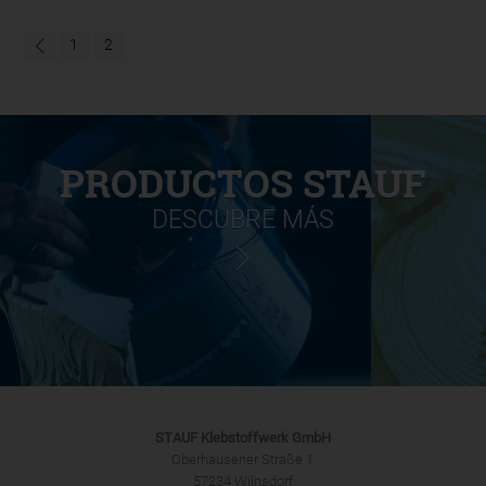
1
2
PRODUCTOS STAUF
DESCUBRE MÁS
STAUF Klebstoffwerk GmbH
Oberhausener Straße 1
57234 Wilnsdorf