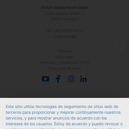
STAUF Klebstoffwerk GmbH
Oberhausener Straße 1
57234 Wilnsdorf
Tel.: +49 (0)2739 301-0
info@stauf.de
Sitemap
Aviso legal
Términos y condiciones (GTC)
Protección de datos
Este sitio utiliza tecnologías de seguimiento de sitios web de
terceros para proporcionar y mejorar continuamente nuestros
servicios, y para mostrar anuncios de acuerdo con los
intereses de los usuarios. Estoy de acuerdo y puedo revocar o