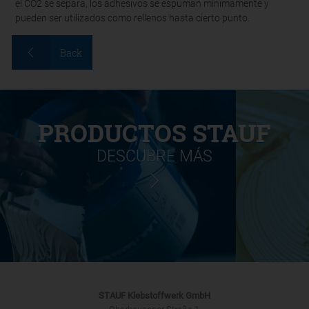
el CO2 se separa, los adhesivos se espuman mínimamente y
pueden ser utilizados como rellenos hasta cierto punto.
Back
PRODUCTOS STAUF
DESCUBRE MÁS
STAUF Klebstoffwerk GmbH