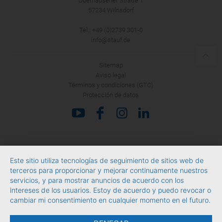
Oberhausener Straße 1
57234 Wilnsdorf
Tel.: +49 (0)2739 301-0
info@stauf.de
Sitemap
Aviso legal
Términos y condiciones (GTC)
Protección de datos
Este sitio utiliza tecnologías de seguimiento de sitios web de
terceros para proporcionar y mejorar continuamente nuestros
servicios, y para mostrar anuncios de acuerdo con los
intereses de los usuarios. Estoy de acuerdo y puedo revocar o
cambiar mi consentimiento en cualquier momento en el futuro.