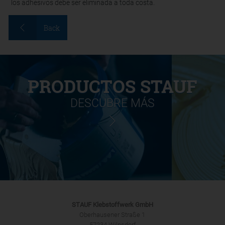
los adhesivos debe ser eliminada a toda costa.
Back
PRODUCTOS STAUF
DESCUBRE MÁS
STAUF Klebstoffwerk GmbH
Oberhausener Straße 1
57234 Wilnsdorf