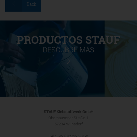
Back
PRODUCTOS STAUF
DESCUBRE MÁS
STAUF Klebstoffwerk GmbH
Oberhausener Straße 1
57234 Wilnsdorf
Tel.: +49 (0)2739 301-0