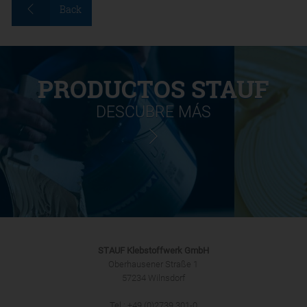
Back
PRODUCTOS STAUF
DESCUBRE MÁS
STAUF Klebstoffwerk GmbH
Oberhausener Straße 1
57234 Wilnsdorf
Tel.: +49 (0)2739 301-0