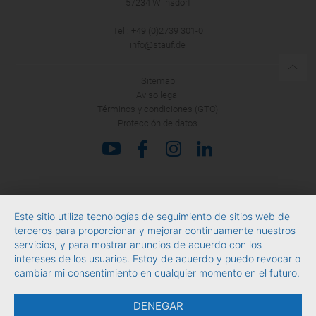
57234 Wilnsdorf
Tel.: +49 (0)2739 301-0
info@stauf.de
Sitemap
Aviso legal
Términos y condiciones (GTC)
Protección de datos
Este sitio utiliza tecnologías de seguimiento de sitios web de
terceros para proporcionar y mejorar continuamente nuestros
servicios, y para mostrar anuncios de acuerdo con los
intereses de los usuarios. Estoy de acuerdo y puedo revocar o
cambiar mi consentimiento en cualquier momento en el futuro.
DENEGAR