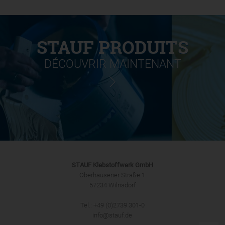
STAUF PRODUITS
DÉCOUVRIR MAINTENANT
STAUF Klebstoffwerk GmbH
Oberhausener Straße 1
57234 Wilnsdorf
Tel.: +49 (0)2739 301-0
info@stauf.de