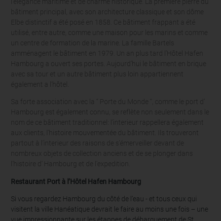
l’élégance maritime et de charme historique. La première pierre du
bâtiment principal, avec son architecture classique et son dôme
Elbe distinctif a été posé en 1858. Ce bâtiment frappant a été
utilisé, entre autre, comme une maison pour les marins et comme
un centre de formation de la marine. La famille Bartels
amménagent le bâtiment en 1979. Un an plus tard l’Hôtel Hafen
Hambourg a ouvert ses portes. Aujourd’hui le bâtiment en brique
avec sa tour et un autre bâtiment plus loin appartiennent
également a l’hôtel.
Sa forte association avec la “ Porte du Monde “, comme le port d’
Hambourg est également connu, se reflète non seulement dans le
nom de ce bâtiment traditionnel: l’interieur rappellera également
aux clients, l’histoire mouvementée du bâtiment. Ils trouveront
partout à l’interieur des raisons de s’émerveiller devant de
nombreux objets de collection anciens et de se plonger dans
l’histoire d’ Hambourg et de l’expedition.
Restaurant Port à l’Hôtel Hafen Hambourg
Si vous regardez Hambourg du côté de l’eau - et tous ceux qui
visitent la ville Hanéatique devrait le faire au moins une fois – une
vue impressionnante sur les étappes de débarquement de St.