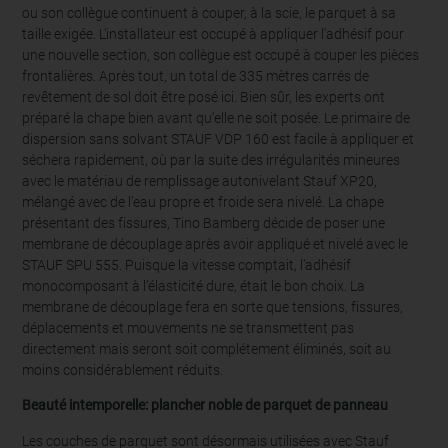
ou son collègue continuent à couper, à la scie, le parquet à sa
taille exigée. L'installateur est occupé à appliquer l'adhésif pour
une nouvelle section, son collègue est occupé à couper les pièces
frontalières. Après tout, un total de 335 mètres carrés de
revêtement de sol doit être posé ici. Bien sûr, les experts ont
préparé la chape bien avant qu'elle ne soit posée. Le primaire de
dispersion sans solvant STAUF VDP 160 est facile à appliquer et
séchera rapidement, où par la suite des irrégularités mineures
avec le matériau de remplissage autonivelant Stauf XP20,
mélangé avec de l’eau propre et froide sera nivelé. La chape
présentant des fissures, Tino Bamberg décide de poser une
membrane de découplage après avoir appliqué et nivelé avec le
STAUF SPU 555. Puisque la vitesse comptait, l'adhésif
monocomposant à l’élasticité dure, était le bon choix. La
membrane de découplage fera en sorte que tensions, fissures,
déplacements et mouvements ne se transmettent pas
directement mais seront soit complétement éliminés, soit au
moins considérablement réduits.
Beauté intemporelle: plancher noble de parquet de panneau
Les couches de parquet sont désormais utilisées avec Stauf