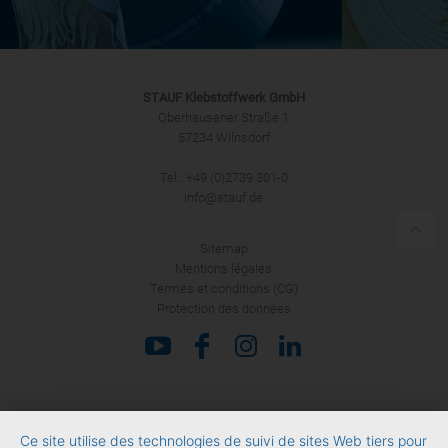
STAUF Klebstoffwerk GmbH
Oberhausener Straße 1
57234 Wilnsdorf
Tel.: +49 (0)2739 301-0
info@stauf.de
Sitemap
Mentions légales
Termes et conditions (CG)
Protection des données
Ce site utilise des technologies de suivi de sites Web tiers pour