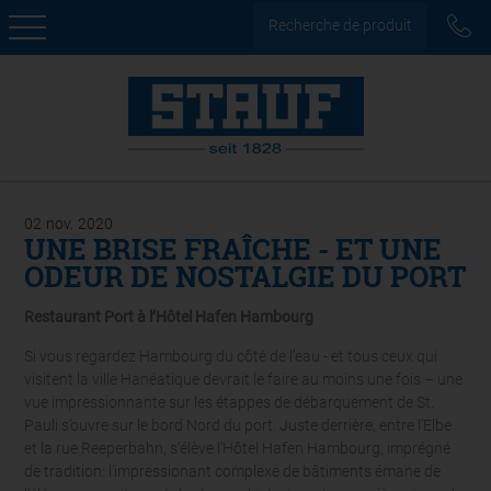
Recherche de produit
02
nov.
2020
UNE BRISE FRAÎCHE - ET UNE
ODEUR DE NOSTALGIE DU PORT
Restaurant Port à l’Hôtel Hafen Hambourg
Si vous regardez Hambourg du côté de l’eau - et tous ceux qui
visitent la ville Hanéatique devrait le faire au moins une fois – une
vue impressionnante sur les étappes de débarquement de St.
Pauli s’ouvre sur le bord Nord du port. Juste derrière, entre l’Elbe
et la rue Reeperbahn, s’élève l’Hôtel Hafen Hambourg, imprégné
de tradition: l’impressionant complexe de bâtiments émane de