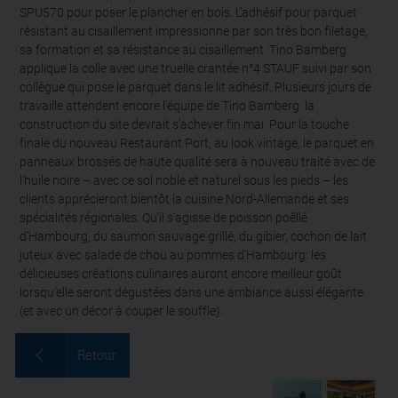
SPU570 pour poser le plancher en bois. L’adhésif pour parquet
résistant au cisaillement impressionne par son très bon filetage,
sa formation et sa résistance au cisaillement. Tino Bamberg
applique la colle avec une truelle crantée n°4 STAUF suivi par son
collègue qui pose le parquet dans le lit adhésif. Plusieurs jours de
travaille attendent encore l’équipe de Tino Bamberg: la
construction du site devrait s’achever fin mai. Pour la touche
finale du nouveau Restaurant Port, au look vintage, le parquet en
panneaux brossés de haute qualité sera à nouveau traité avec de
l’huile noire – avec ce sol noble et naturel sous les pieds – les
clients apprécieront bientôt la cuisine Nord-Allemande et ses
spécialités régionales. Qu’il s’agisse de poisson poêllé
d’Hambourg, du saumon sauvage grillé, du gibier, cochon de lait
juteux avec salade de chou au pommes d’Hambourg: les
délicieuses créations culinaires auront encore meilleur goût
lorsqu’elle seront dégustées dans une ambiance aussi élégante
(et avec un décor à couper le souffle).
Retour