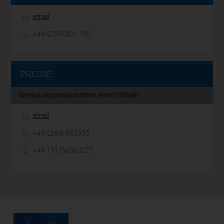
email
+49-2739-301-150
PRESSE
Service de presse externe Anne Dörseln
email
+49 2263/952933
+49 151/56363227