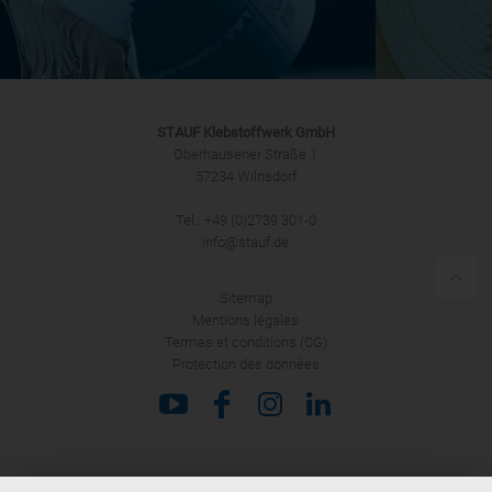
STAUF Klebstoffwerk GmbH
Oberhausener Straße 1
57234 Wilnsdorf
Tel.: +49 (0)2739 301-0
info@stauf.de
Sitemap
Mentions légales
Termes et conditions (CG)
Protection des données