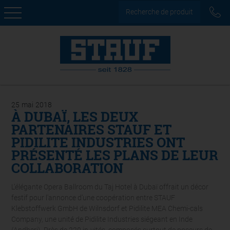
Recherche de produit
25
mai
2018
À DUBAÏ, LES DEUX
PARTENAIRES STAUF ET
PIDILITE INDUSTRIES ONT
PRÉSENTÉ LES PLANS DE LEUR
COLLABORATION
L’élégante Opera Ballroom du Taj Hotel à Dubaï offrait un décor
festif pour l'annonce d’une coopération entre STAUF
Klebstoffwerk GmbH de Wilnsdorf et Pidilite MEA Chemi-cals
Company, une unité de Pidilite Industries siégeant en Inde