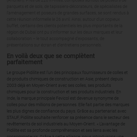
(Andheri). Près de 220 in-vités, composés surtout de poseurs de
parquets et de sols, de tapissiers-décorateurs, de spécialistes de
l’aménagement et poseurs de grandes surfaces, se sont rendus à
cette réunion informelle le 26 avril. Ainsi, autour d’un copieux
buffet, certains des clients potentiels les plus importants de la
région de Dubaï ont pu s’informer sur les deux marques et leur
collaboration – le tout accompagné d’exposants, de
présentations sur écran et d’entretiens personnels.
En voilà deux que se complètent
parfaitement
Le groupe Pidilite est l’un des principaux fournisseurs de colles et
de produits chimiques de construction en Asie, présent depuis
2003 déjà en Moyen-Orient avec ses colles, ses produits
chimiques pour la construction et ses produits industriels. En
Inde, la marque principale Fevicol est devenue synonyme de
colles pour des millions de personnes. Elle fait partie des marques
les plus dignes de confiance du pays. Grâce au partenariat avec
STAUF, Pidilite souhaite renforcer sa présence dans le secteur des
revêtements de sol industriels au Moyen-Orient. « L’avantage de
Pidilite est sa profonde compréhension et ses liens avec les
consommateurs. Grâce à cette alliance, nous introduirons une