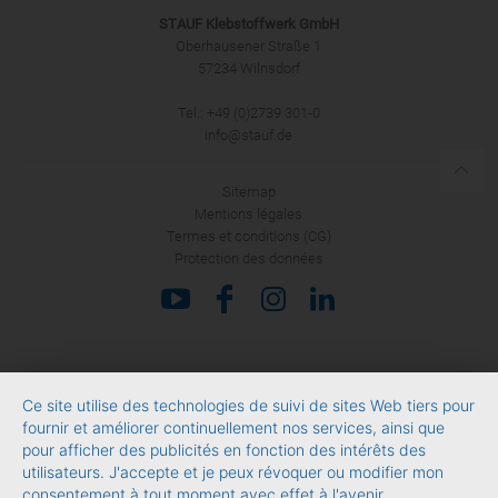
STAUF Klebstoffwerk GmbH
Oberhausener Straße 1
57234 Wilnsdorf
Tel.: +49 (0)2739 301-0
info@stauf.de
Sitemap
Mentions légales
Termes et conditions (CG)
Protection des données
Ce site utilise des technologies de suivi de sites Web tiers pour
fournir et améliorer continuellement nos services, ainsi que
pour afficher des publicités en fonction des intérêts des
utilisateurs. J'accepte et je peux révoquer ou modifier mon
consentement à tout moment avec effet à l'avenir.