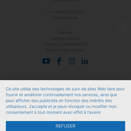
57234 Wilnsdorf
Tel.: +49 (0)2739 301-0
info@stauf.de
Sitemap
Mentions légales
Termes et conditions (CG)
Protection des données
Ce site utilise des technologies de suivi de sites Web tiers pour
fournir et améliorer continuellement nos services, ainsi que
pour afficher des publicités en fonction des intérêts des
utilisateurs. J'accepte et je peux révoquer ou modifier mon
consentement à tout moment avec effet à l'avenir.
REFUSER