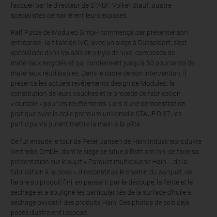
l’accueil par le directeur de STAUF, Volker Stauf, quatre
spécialistes démarrèrent leurs exposés.
Ralf Putze de Moduleo GmbH commença par présenter son
entreprise : la filiale de IVC, avec un siège à Düsseldorf, s’est
spécialisée dans les sols en vinyle de luxe, composés de
matériaux recyclés et qui contiennent jusqu’à 50 pourcents de
matériaux réutilisables. Dans le cadre de son intervention, il
présenta les actuels revêtements design de Moduleo, la
constitution de leurs couches et le procédé de fabrication
« durable » pour les revêtements. Lors d’une démonstration
pratique avec la colle premium universelle STAUF D 37, les
participants purent mettre la main à la pâte.
Ce fut ensuite le tour de Peter Jansen de Hain Industrieprodukte
Vertriebs GmbH, dont le siège se situe à Rott am Inn, de faire sa
présentation sur le sujet « Parquet multicouche Hain – de la
fabrication à la pose ». Il reconstitua le chemin du parquet, de
l’arbre au produit fini, en passant par la découpe, la fente et le
séchage et a souligné les particularités de la surface d’huile à
séchage oxydatif des produits Hain. Des photos de sols déjà
posés illustraient l’exposé.