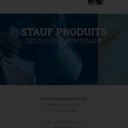
STAUF PRODUITS
DÉCOUVRIR MAINTENANT
STAUF Klebstoffwerk GmbH
Oberhausener Straße 1
57234 Wilnsdorf
Tel.: +49 (0)2739 301-0
info@stauf.de