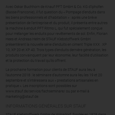
Avec Oskar Buchhorn de Knauf PFT GmbH & Co. KG d’Iphofen
(Basse-Franconie), il fut question du « Pompage d’enduits dans
les biens professionnels et d’habitation » : après une brève
présentation de l’entreprise et du produit, il présenta entre autres
la machine à enduit PFT Ritmo L, qui fut spécialement conçue
pour mélanger les enduits pour revêtements de sol. Enfin, Florian
Hees et Andreas Helm de STAUF Klebstoffwerk GmbH
présentèrent la nouvelle série d’enduits en ciment Triple XXX : XP
10, XP 20 et XP 40. Trois types d’enduits dernière génération, les
produits convainquent par leur économie, leur facilité d’utilisation
et la protection du travail qu’ils offrent.
La prochaine formation pour clients de STAUF aura lieu à
l’automne 2018 : le séminaire d'automne aura lieu les 19 et 20
septembre et s’intéressera aux « prestations artisanales en
pratique ». Les inscriptions sont possibles sur
www.stauf.de/service/fachseminare/ ou par e-mail à
marketing@stauf.de.
INFORMATIONS GÉNÉRALES SUR STAUF
STAUF Klebstoffwerk GmbH de Wilnsdorf, fondée en 1828 dans