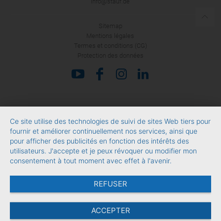
info@stauf.de
Sitemap
Mentions légales
Termes et conditions (CG)
Protection des données
Ce site utilise des technologies de suivi de sites Web tiers pour
fournir et améliorer continuellement nos services, ainsi que
pour afficher des publicités en fonction des intérêts des
utilisateurs. J'accepte et je peux révoquer ou modifier mon
consentement à tout moment avec effet à l'avenir.
REFUSER
ACCEPTER