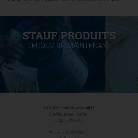
STAUF PRODUITS
DÉCOUVRIR MAINTENANT
STAUF Klebstoffwerk GmbH
Oberhausener Straße 1
57234 Wilnsdorf
Tel.: +49 (0)2739 301-0