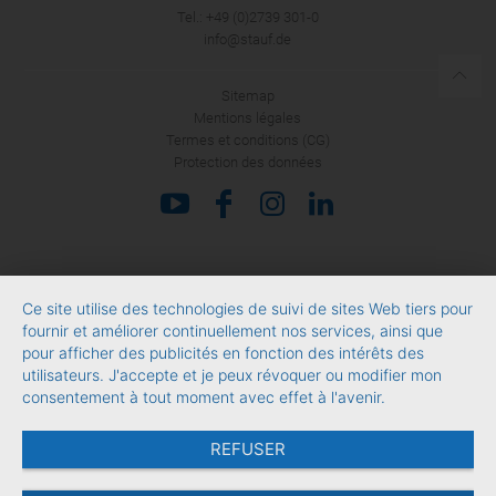
Tel.: +49 (0)2739 301-0
info@stauf.de
Sitemap
Mentions légales
Termes et conditions (CG)
Protection des données
Ce site utilise des technologies de suivi de sites Web tiers pour
fournir et améliorer continuellement nos services, ainsi que
pour afficher des publicités en fonction des intérêts des
utilisateurs. J'accepte et je peux révoquer ou modifier mon
consentement à tout moment avec effet à l'avenir.
REFUSER