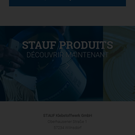
STAUF PRODUITS
DÉCOUVRIR MAINTENANT
STAUF Klebstoffwerk GmbH
Oberhausener Straße 1
57234 Wilnsdorf