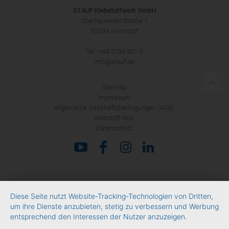
STAUF Klebstoffwerk GmbH
Oberhausener Straße 1
57234 Wilnsdorf
ANMELDEN
Tel.: +49 2739 301-0
info@stauf.de
Sitemap
Impressum
Allgemeine Geschäftsbedingungen (AGB)
Klebstoff-Wiki
Datenschutz
Diese Seite nutzt Website-Tracking-Technologien von Dritten,
um ihre Dienste anzubieten, stetig zu verbessern und Werbung
entsprechend den Interessen der Nutzer anzuzeigen.