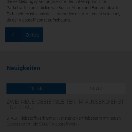
die Verklebung spannungsreicher, feuchteempfindlicher
Parkettarten und -dielen wie Buche, Ahorn und Exotenholzarten.
Zu beachten ist, dass der Unterboden nicht zu feucht sein darf,
da der Klebstoff sonst aufschäumt.
Zurück
Neuigkeiten
NEWS
10
FEB
ZWEI NEUE GEBIETSLEITER IM AUSSENDIENST F
ÜR STAUF
STAUF Klebstoffwerk GmbH verstärkt Vertriebsteam mit neuen
Gebietsleitern Die STAUF Klebstoffwerk...