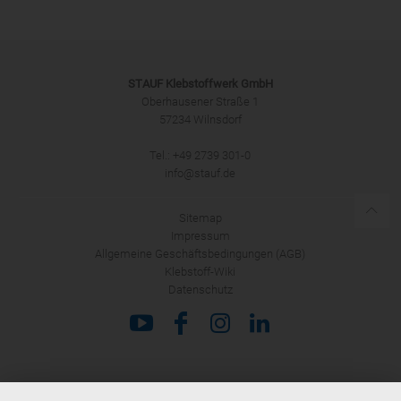
STAUF Klebstoffwerk GmbH
Oberhausener Straße 1
57234 Wilnsdorf
ANMELDEN
Tel.: +49 2739 301-0
info@stauf.de
Sitemap
Impressum
Allgemeine Geschäftsbedingungen (AGB)
Klebstoff-Wiki
Datenschutz