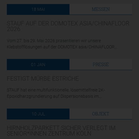
MESSEN
18
MAI
STAUF AUF DER DOMOTEX ASIA/CHINAFLOOR
2026
Vom 27. bis 29. Mai 2026 präsentieren wir unsere
Klebstofflösungen auf der DOMOTEX asia/CHINAFLOOR...
PRESSE
01
JAN
FESTIGT MÜRBE ESTRICHE
STAUF hat eine multifunktionelle, lösemittelfreie 2K-
Epoxidharzgrundierung auf Dispersionsbasis im...
OBJEKT
10
JUL
HIRNHOLZPARKETT SICHER VERLEGT IM
SENIOR*INNEN ZENTRUM KÖLN