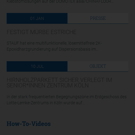
Klebstofflösungen auf der DOMOTEX asia/CHINAFLOOR...
PRESSE
01
JAN
FESTIGT MÜRBE ESTRICHE
STAUF hat eine multifunktionelle, lösemittelfreie 2K-
Epoxidharzgrundierung auf Dispersionsbasis im...
OBJEKT
10
JUL
HIRNHOLZPARKETT SICHER VERLEGT IM
SENIOR*INNEN ZENTRUM KÖLN
In der stark frequentierten Begegnungszone im Erdgeschoss des
Lotte-Lemke-Zentrums in Köln wurde auf...
How-To-Videos