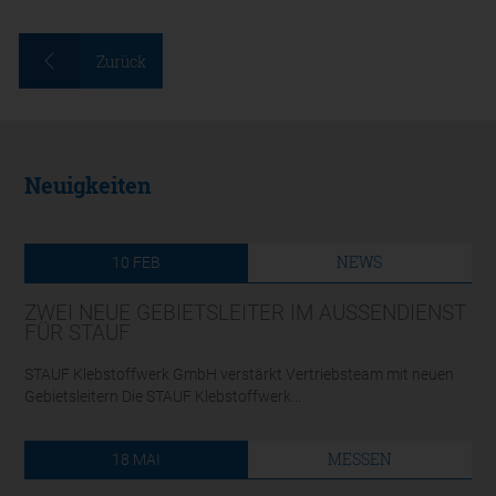
Zurück
Neuigkeiten
NEWS
10
FEB
ZWEI NEUE GEBIETSLEITER IM AUSSENDIENST F
ÜR STAUF
STAUF Klebstoffwerk GmbH verstärkt Vertriebsteam mit neuen
Gebietsleitern Die STAUF Klebstoffwerk...
MESSEN
18
MAI