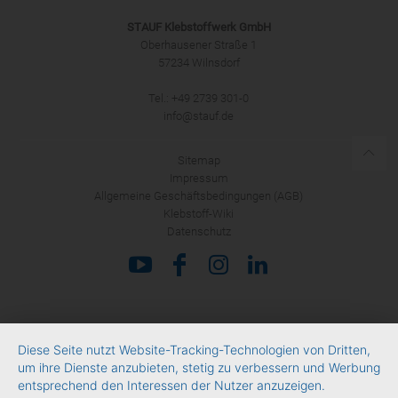
STAUF Klebstoffwerk GmbH
Oberhausener Straße 1
57234 Wilnsdorf
ANMELDEN
Tel.: +49 2739 301-0
info@stauf.de
Sitemap
Impressum
Allgemeine Geschäftsbedingungen (AGB)
Klebstoff-Wiki
Datenschutz
Diese Seite nutzt Website-Tracking-Technologien von Dritten,
um ihre Dienste anzubieten, stetig zu verbessern und Werbung
entsprechend den Interessen der Nutzer anzuzeigen.