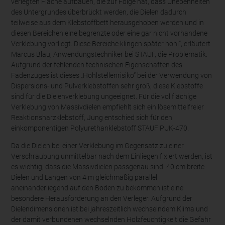
verlegten Fläche aufbauen, die zur Folge hat, dass Unebenheiten
des Untergrundes überbrückt werden, die Dielen dadurch
teilweise aus dem Klebstoffbett herausgehoben werden und in
diesen Bereichen eine begrenzte oder eine gar nicht vorhandene
Verklebung vorliegt. Diese Bereiche klingen später hohl“, erläutert
Marcus Blau, Anwendungstechniker bei STAUF, die Problematik.
Aufgrund der fehlenden technischen Eigenschaften des
Fadenzuges ist dieses „Hohlstellenrisiko“ bei der Verwendung von
Dispersions- und Pulverklebstoffen sehr groß; diese Klebstoffe
sind für die Dielenverklebung ungeeignet. Für die vollflächige
Verklebung von Massivdielen empfiehlt sich ein lösemittelfreier
Reaktionsharzklebstoff, Jung entschied sich für den
einkomponentigen Polyurethanklebstoff STAUF PUK-470.
Da die Dielen bei einer Verklebung im Gegensatz zu einer
Verschraubung unmittelbar nach dem Einliegen fixiert werden, ist
es wichtig, dass die Massivdielen passgenau sind. 40 cm breite
Dielen und Längen von 4 m gleichmäßig parallel
aneinanderliegend auf den Boden zu bekommen ist eine
besondere Herausforderung an den Verleger. Aufgrund der
Dielendimensionen ist bei jahreszeitlich wechselndem Klima und
der damit verbundenen wechselnden Holzfeuchtigkeit die Gefahr