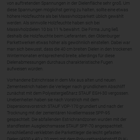
von auftretenden Spannungen in der Dielenfläche sehr groß. Um
diese Spannungen möglichst gering zu halten, sollte eine etwas
höhere Holzfeuchte als bei Massivholzparkett üblich gewählt
werden. Als sinnvolle Holzfeuchte haben sich bei
Massivholzdielen 10 bis 11 % bewährt. Die Firma Jung ließ
deshalb die Holzfeuchte beim Lieferanten, den Oldenburger
Parkettwerken etwas höher als gewöhnlich einstellen. Dabei war
man sich bewusst, dass die 40 cm breiten Dielen in den trockenen
Wintermonaten entsprechend breite, allerdings für diese
Dielenabmessungen durchaus charakteristische Fugen
aufweisen würden.
Vorhandene Estrichrisse in dem Mix aus alten und neuen
Zementestrich haben die Verleger nach gründlichem Abschliff
zunächst mit dem Polyestergießharz STAUF EGH-30 vergossen.
Unebenheiten haben sie nach Vorstrich mit dem
Dispersionsvorstrich STAUF VDP-170 grundiert und nach der
Trocknung mit der zementären Nivelliermasse SPP-95
gespachtelt. Die abfallenden Estrichrandzonen wurden mit der
standfesten Ausgleichsmasse STAUF SPF-70 angespachtelt.
Anschließend verklebten die Parkettleger die leicht gefasten
Dielen (4500 x 40 x 20 mm) mit dem Polyurethanklebstoff PUK-