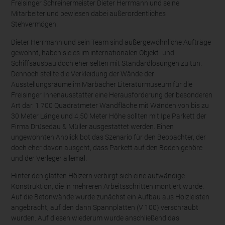
Freisinger Schreinermeister Dieter Herrmann und seine
Mitarbeiter und bewiesen dabei außerordentliches
Stehvermögen.
Dieter Herrmann und sein Team sind außergewöhnliche Aufträge
gewohnt, haben sie es im internationalen Objekt- und
Schiffsausbau doch eher selten mit Standardlösungen zu tun.
Dennoch stellte die Verkleidung der Wände der
Ausstellungsräume im Marbacher Literaturmuseum für die
Freisinger Innenausstatter eine Herausforderung der besonderen
Art dar. 1.700 Quadratmeter Wandfläche mit Wänden von bis zu
30 Meter Länge und 4,50 Meter Höhe sollten mit Ipe Parkett der
Firma Drüsedau & Müller ausgestattet werden. Einen
ungewohnten Anblick bot das Szenario für den Beobachter, der
doch eher davon ausgeht, dass Parkett auf den Boden gehöre
und der Verleger allemal.
Hinter den glatten Hölzern verbirgt sich eine aufwändige
Konstruktion, die in mehreren Arbeitsschritten montiert wurde.
Auf die Betonwände wurde zunächst ein Aufbau aus Holzleisten
angebracht, auf den dann Spannplatten (V 100) verschraubt
wurden. Auf diesen wiederum wurde anschließend das