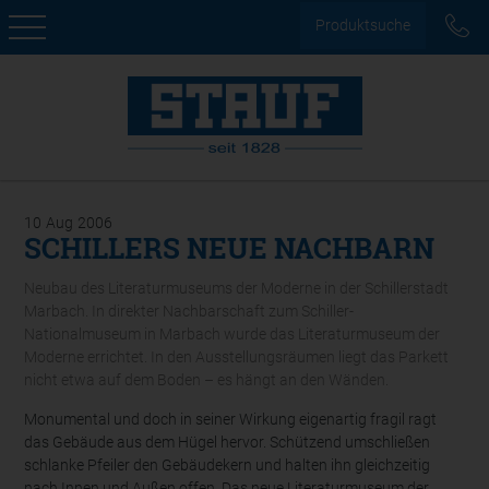
Produktsuche
10
Aug
2006
SCHILLERS NEUE NACHBARN
Neubau des Literaturmuseums der Moderne in der Schillerstadt
Marbach. In direkter Nachbarschaft zum Schiller-
Nationalmuseum in Marbach wurde das Literaturmuseum der
Moderne errichtet. In den Ausstellungsräumen liegt das Parkett
nicht etwa auf dem Boden – es hängt an den Wänden.
Monumental und doch in seiner Wirkung eigenartig fragil ragt
das Gebäude aus dem Hügel hervor. Schützend umschließen
schlanke Pfeiler den Gebäudekern und halten ihn gleichzeitig
nach Innen und Außen offen. Das neue Literaturmuseum der