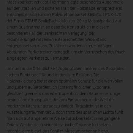
Massivparkett verklebt. Herrmann legte besonderes Augenmerk
auf den stabilen und sicheren Halt der Holzstäbe, entsprechend
entschied er sich für den Polyurethanparkettklebstoff PUK-470
der Firma STAUF. Schließlich lasten ca. 20 kg Massivparkett auf
einem Quadratmeter, so dass die Konstruktion in diesem
besonderen Fall der „senkrechten Verlegung“ der
Erdanziehungskraft einen entsprechenden Widerstand
entgegensetzen muss. Zusätzlich wurden in regelmäßigen
Abständen Parkettreihen genagelt, um ein Verrutschen des frisch
eingelegten Parketts zu vermeiden.
Im nun für die Öffentlichkeit zugänglichen Inneren des Gebäudes
stehen Funktionalität und Ästhetik im Einklang. Die
Holzverkleidung bietet einen optimalen Schutz für die wertvollen
und zudem außerordentlich lichtempfindlichen Exponate,
gleichzeitig verleiht das edle Tropenholz dem Raum eine ruhige,
besinnliche Atmosphäre, die zum Eintauchen in die Welt der
modernen Literatur geradezu einlädt. Tageslicht ist in den
Ausstellungsräumen tabu, doch trotz des spärlichen Lichts fühlt
man sich auf angenehme Weise zurückversetzt in vergangene
Zeiten. Wer hernach seine literarische Zeitreise fortsetzen
möchte, dem bietet das Schiller-Museum nebenan hierzu