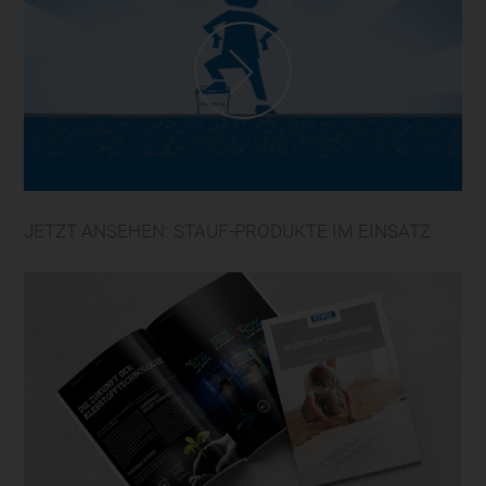
JETZT ANSEHEN: STAUF-PRODUKTE IM EINSATZ