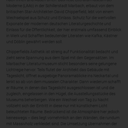
Moderne (LiMo) in der Schillerstadt Marbach, erbaut von dem
britischen Star-Architekten David Chipperfield, lebt von einem
Wechselspiel aus Schutz und Einlass. Schutz für die wertvollen
Exponate der modernen deutschen Literaturgeschichte und
Einlass für die Öffentlichkeit, der hier erstmals umfassend Einblick
in Werk und Schaffen bedeutender Literaten wie Kafka, Kästner
und Döblin gewährt werden soll.
Chipperfields Ästhetik ist streng auf Funktionalität bedacht und
zieht seine Spannung aus dem Spiel mit den Gegensätzen. Im
Marbacher Literaturmuseum sticht besonders seine gelungene
Lichtregie hervor. Teils flutet der Architekt das Gebäude mit
Tageslicht, öffnet ausgiebige Panoramablicke ins Neckartal und
lenkt so ab von dem musealen Charakter. Dann wiederum schafft
er Räume, in denen das Tageslicht ausgeschlossen ist und die
zugleich, eingelassen in den Hügel, die Ausstellungsstücke des
Museums beherbergen. Wie ein Wechsel von Tag zu Nacht
vollzieht sich der Eintritt in diese nur mit künstlichem Licht
beleuchteten Räume. Bedrückend ist die Atmosphäre hier jedoch
keineswegs – dies liegt vornehmlich an den Wänden, die rundum
mit Massivholz verkleidet sind. Die Umsetzung übernahmen der