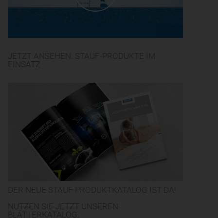
JETZT ANSEHEN: STAUF-PRODUKTE IM
EINSATZ
DER NEUE STAUF PRODUKTKATALOG IST DA!
NUTZEN SIE JETZT UNSEREN
BLÄTTERKATALOG.