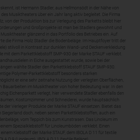
skennt, ist Hermann Stadler, aus Hellmonsödt in der Nähe von
es Musiktheaters über ein Jahr lang aktiv begleitet. Die Firma
z; von der Produktion bis zur Verlegung des Parketts bleibt hier
forderungen und Großprojekte ist man bei Stadlers gewohnt und
Musiktheater glänzend in das Portfolio des Betriebes ein. Auf
te die Firma Holz Stadler die Bodenbeläge. Im Hauptfoyer tritt der
e) stilvoll in Kontrast zur dunklen Wand- und Deckenverkleidung
e mit dem Parkettklebstoff SMP-930 der Marke STAUF verklebt.
andhausdielen in Eiche ausgestattet wurde, sowie bei der
gängen wählte Stadler den Parkettklebstoff STAUF SMP-930.
nentige Polymer-Parkettklebstoff besonders starken
licht er eine sehr zeitnahe Nutzung der verlegten Oberflächen,
en Bauarbeiten im Musiktheater von hoher Bedeutung war. In den
ig Eichenparkett verlegt, hier verwendete Stadler ebenfalls den
kräumen, Kostümzimmer und Schneiderei, wurde hauptsächlich
nte der Verleger Produkte der Marke STAUF einsetzen. Bietet das
Siegerland doch, neben seinen Parkettklebstoffen, auch ein
odenbeläge, vom Teppich bis zum Kunstrasen. Das Linoleum im
einem Spezialklebstoff für Linoleumböden verklebt. Einen
t einem Klebstoff der Marke STAUF, dem IBOLA D 11 für textile
LA D 9 (Linoleum), IBOLA D 11 (textile Beläge)