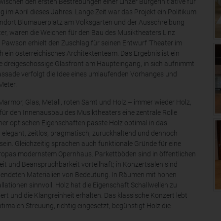
wischen den ersten Bestrebungen einer Linzer Bürgerinitiative für
im April dieses Jahres. Lange Zeit war das Projekt ein Politikum.
tandort Blumauerplatz am Volksgarten und der Ausschreibung
er, waren die Weichen für den Bau des Musiktheaters Linz
ry Pawson erhielt den Zuschlag für seinen Entwurf 'Theater im
ein österreichisches Architektenteam. Das Ergebnis ist ein
e dreigeschossige Glasfront am Haupteingang, in sich aufnimmt
e Fassade verfolgt die Idee eines umlaufenden Vorhanges und
 Meter.
Marmor, Glas, Metall, roten Samt und Holz – immer wieder Holz,
ür den Innenausbau des Musiktheaters eine zentrale Rolle
iner optischen Eigenschaften passte Holz optimal in das
h elegant, zeitlos, pragmatisch, zurückhaltend und dennoch
 sein. Gleichzeitig sprachen auch funktionale Gründe für eine
ropas modernstem Opernhaus. Parkettböden sind in öffentlichen
t und Beanspruchbarkeit vorteilhaft; in Konzertsälen sind
wendeten Materialien von Bedeutung. In Räumen mit hohen
ationen sinnvoll. Holz hat die Eigenschaft Schallwellen zu
ert und die Klangreinheit erhalten. Das klassische Konzert lebt
timalen Streuung, richtig eingesetzt, begünstigt Holz die