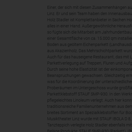
Einer, der sich mit diesen Zusammenhängen au
Linz. Er und sein Team haben den Innenausbau d
Holz Stadler ist Komplettanbieter in Sachen Hol
alles in einer Hand. Außergewöhnliche Heraus
so fügte sich die Mitarbeit am Jahrhundertbau 
einer Gesamtfläche von ca. 15.000 qm installier
Boden aus geöltem Eichenparkett (Landhausdiel
aus Akazienholz. Das Mehrschichtparkett wurd
Auch für das hauseigene Restaurant, das mit L
Parkettverlegung auf Treppen, Fluren und Auf
Durch seine hohe Elastizität ist der einkompo
Beanspruchungen gewachsen. Gleichzeitig ermög
was für die Koordinierung der unterschiedlich
Proberäumen im Untergeschoss wurde großfläch
Parkettklebstoff STAUF SMP-930. In den Wer
pflegeleichtes Linoleum verlegt. Auch hier kon
traditionsreiche Familienunternehmen aus dem 
breites Sortiment an Spezialklebstoffen für B
Musiktheater Linz wurde mit STAUF IBOLA D 8, 
Tanzteppich verlegte Holz Stadler ebenfalls mi
Beläge.Produkte: STAUF SMP-930 (Parkett), IBO