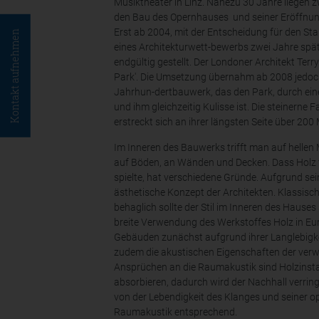
Musiktheater in Linz. Nahezu 30 Jahre liegen z
den Bau des Opernhauses und seiner Eröffnung 
Erst ab 2004, mit der Entscheidung für den S
Kontakt aufnehmen
eines Architekturwett-bewerbs zwei Jahre spät
endgültig gestellt. Der Londoner Architekt Ter
Park'. Die Umsetzung übernahm ab 2008 jedoch 
Jahrhun-dertbauwerk, das den Park, durch ein
und ihm gleichzeitig Kulisse ist. Die steinern
erstreckt sich an ihrer längsten Seite über 200
Im Inneren des Bauwerks trifft man auf hellen 
auf Böden, an Wänden und Decken. Dass Holz f
spielte, hat verschiedene Gründe. Aufgrund se
ästhetische Konzept der Architekten. Klassisc
behaglich sollte der Stil im Inneren des Hauses
breite Verwendung des Werkstoffes Holz in Eu
Gebäuden zunächst aufgrund ihrer Langlebigkei
zudem die akustischen Eigenschaften der ver
Ansprüchen an die Raumakustik sind Holzinstall
absorbieren, dadurch wird der Nachhall verring
von der Lebendigkeit des Klanges und seiner op
Raumakustik entsprechend.