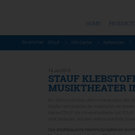
HOME
PRODUKTE
Sie sind hier:
STAUF
Info-Center
Referenzen
13
Jul
2013
STAUF KLEBSTOF
MUSIKTHEATER IN
Ein Jahrhundertbau. Beim Innenausbau des Ope
Stadler vertraute bei der Installation der Böd
Marke STAUF. Als Komplettanbieter bot STAUF ni
Welt bedeuten', sondern lieferte ebenfalls Sys
Das städtebauliche Mammutprojekte ein durch