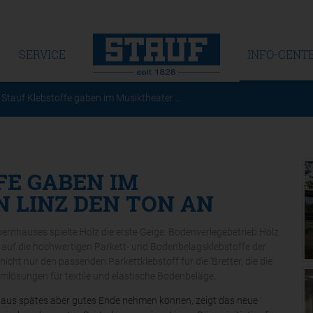
SERVICE
INFO-CENT
Stauf Klebstoffe gaben im Musiktheater …
FE GABEN IM
 LINZ DEN TON AN
rnhauses spielte Holz die erste Geige. Bodenverlegebetrieb Holz
en auf die hochwertigen Parkett- und Bodenbelagsklebstoffe der
cht nur den passenden Parkettklebstoff für die 'Bretter, die die
temlösungen für textile und elastische Bodenbeläge.
aus spätes aber gutes Ende nehmen können, zeigt das neue