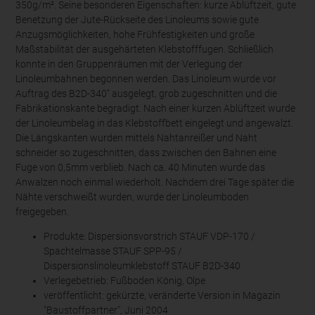
350g/m². Seine besonderen Eigenschaften: kurze Ablüftzeit, gute
Benetzung der Jute-Rückseite des Linoleums sowie gute
Anzugsmöglichkeiten, hohe Frühfestigkeiten und große
Maßstabilität der ausgehärteten Klebstofffugen. Schließlich
konnte in den Gruppenräumen mit der Verlegung der
Linoleumbahnen begonnen werden. Das Linoleum wurde vor
Auftrag des B2D-340“ ausgelegt, grob zugeschnitten und die
Fabrikationskante begradigt. Nach einer kurzen Ablüftzeit wurde
der Linoleumbelag in das Klebstoffbett eingelegt und angewalzt.
Die Längskanten wurden mittels Nahtanreißer und Naht
schneider so zugeschnitten, dass zwischen den Bahnen eine
Fuge von 0,5mm verblieb. Nach ca. 40 Minuten wurde das
Anwalzen noch einmal wiederholt. Nachdem drei Tage später die
Nähte verschweißt wurden, wurde der Linoleumboden
freigegeben.
Produkte: Dispersionsvorstrich STAUF VDP-170 /
Spachtelmasse STAUF SPP-95 /
Dispersionslinoleumklebstoff STAUF B2D-340
Verlegebetrieb: Fußboden König, Olpe
veröffentlicht: gekürzte, veränderte Version in Magazin
"Baustoffpartner", Juni 2004