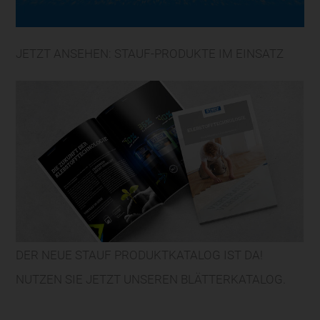
JETZT ANSEHEN: STAUF-PRODUKTE IM EINSATZ
DER NEUE STAUF PRODUKTKATALOG IST DA!
NUTZEN SIE JETZT UNSEREN BLÄTTERKATALOG.