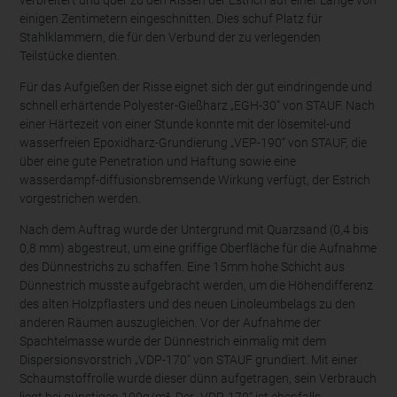
verbreitert und quer zu den Rissen der Estrich auf einer Länge von
einigen Zentimetern eingeschnitten. Dies schuf Platz für
Stahlklammern, die für den Verbund der zu verlegenden
Teilstücke dienten.
Für das Aufgießen der Risse eignet sich der gut eindringende und
schnell erhärtende Polyester-Gießharz „EGH-30“ von STAUF. Nach
einer Härtezeit von einer Stunde konnte mit der lösemitel-und
wasserfreien Epoxidharz-Grundierung „VEP-190“ von STAUF, die
über eine gute Penetration und Haftung sowie eine
wasserdampf-diffusionsbremsende Wirkung verfügt, der Estrich
vorgestrichen werden.
Nach dem Auftrag wurde der Untergrund mit Quarzsand (0,4 bis
0,8 mm) abgestreut, um eine griffige Oberfläche für die Aufnahme
des Dünnestrichs zu schaffen. Eine 15mm hohe Schicht aus
Dünnestrich musste aufgebracht werden, um die Höhendifferenz
des alten Holzpflasters und des neuen Linoleumbelags zu den
anderen Räumen auszugleichen. Vor der Aufnahme der
Spachtelmasse wurde der Dünnestrich einmalig mit dem
Dispersionsvorstrich „VDP-170“ von STAUF grundiert. Mit einer
Schaumstoffrolle wurde dieser dünn aufgetragen, sein Verbrauch