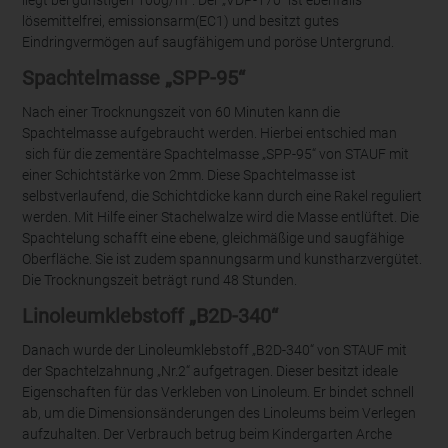
liegt bei günstigen 100g/m². Der „VDP-170“ ist ebenfalls
lösemittelfrei, emissionsarm(EC1) und besitzt gutes
Eindringvermögen auf saugfähigem und poröse Untergrund.
Spachtelmasse „SPP-95“
Nach einer Trocknungszeit von 60 Minuten kann die
Spachtelmasse aufgebraucht werden. Hierbei entschied man
sich für die zementäre Spachtelmasse „SPP-95“ von STAUF mit
einer Schichtstärke von 2mm. Diese Spachtelmasse ist
selbstverlaufend, die Schichtdicke kann durch eine Rakel reguliert
werden. Mit Hilfe einer Stachelwalze wird die Masse entlüftet. Die
Spachtelung schafft eine ebene, gleichmäßige und saugfähige
Oberfläche. Sie ist zudem spannungsarm und kunstharzvergütet.
Die Trocknungszeit beträgt rund 48 Stunden.
Linoleumklebstoff „B2D-340“
Danach wurde der Linoleumklebstoff „B2D-340“ von STAUF mit
der Spachtelzahnung „Nr.2“ aufgetragen. Dieser besitzt ideale
Eigenschaften für das Verkleben von Linoleum. Er bindet schnell
ab, um die Dimensionsänderungen des Linoleums beim Verlegen
aufzuhalten. Der Verbrauch betrug beim Kindergarten Arche