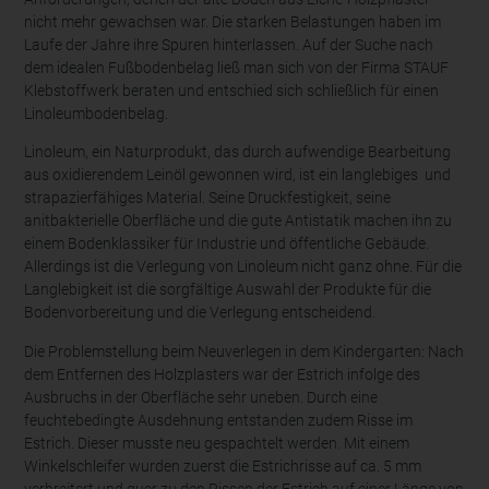
nicht mehr gewachsen war. Die starken Belastungen haben im
Laufe der Jahre ihre Spuren hinterlassen. Auf der Suche nach
dem idealen Fußbodenbelag ließ man sich von der Firma STAUF
Klebstoffwerk beraten und entschied sich schließlich für einen
Linoleumbodenbelag.
Linoleum, ein Naturprodukt, das durch aufwendige Bearbeitung
aus oxidierendem Leinöl gewonnen wird, ist ein langlebiges und
strapazierfähiges Material. Seine Druckfestigkeit, seine
anitbakterielle Oberfläche und die gute Antistatik machen ihn zu
einem Bodenklassiker für Industrie und öffentliche Gebäude.
Allerdings ist die Verlegung von Linoleum nicht ganz ohne. Für die
Langlebigkeit ist die sorgfältige Auswahl der Produkte für die
Bodenvorbereitung und die Verlegung entscheidend.
Die Problemstellung beim Neuverlegen in dem Kindergarten: Nach
dem Entfernen des Holzplasters war der Estrich infolge des
Ausbruchs in der Oberfläche sehr uneben. Durch eine
feuchtebedingte Ausdehnung entstanden zudem Risse im
Estrich. Dieser musste neu gespachtelt werden. Mit einem
Winkelschleifer wurden zuerst die Estrichrisse auf ca. 5 mm