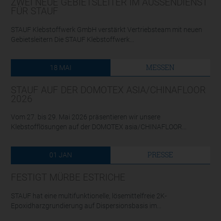
ZWEI NEUE GEBIETSLEITER IM AUSSENDIENST F
ÜR STAUF
STAUF Klebstoffwerk GmbH verstärkt Vertriebsteam mit neuen
Gebietsleitern Die STAUF Klebstoffwerk...
MESSEN
18
MAI
STAUF AUF DER DOMOTEX ASIA/CHINAFLOOR
2026
Vom 27. bis 29. Mai 2026 präsentieren wir unsere
Klebstofflösungen auf der DOMOTEX asia/CHINAFLOOR...
PRESSE
01
JAN
FESTIGT MÜRBE ESTRICHE
STAUF hat eine multifunktionelle, lösemittelfreie 2K-
Epoxidharzgrundierung auf Dispersionsbasis im...