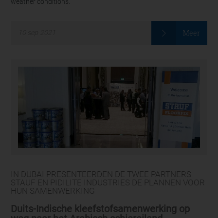
weather conditions.
Meer
10
sep
2021
IN DUBAI PRESENTEERDEN DE TWEE PARTNERS
STAUF EN PIDILITE INDUSTRIES DE PLANNEN VOOR
HUN SAMENWERKING
Duits-Indische kleefstofsamenwerking op