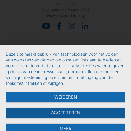
Impressum
Algemene voorwaarden (AV)
Gegevensbescherming
Deze site maakt gebruik van technologieën voor het volgen
van websites van derden om onze services aan te bieden en
voortdurend te verbeteren, en om advertenties weer te geven
op basis van de interesses van gebruikers. Ik ga akkoord en
kan mijn toestemming op elk moment met ingang van de
toekomst intrekken of wijzigen.
WEIGEREN
ACCEPTEREN
MEER