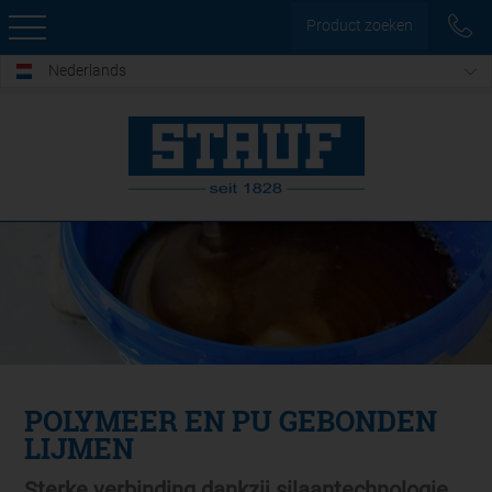
Product zoeken
Nederlands
POLYMEER EN PU GEBONDEN
LIJMEN
Sterke verbinding dankzij silaantechnologie