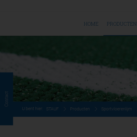
HOME
PRODUCTEN
Contact
U bent hier:
STAUF
Producten
Sportvloerenlijm