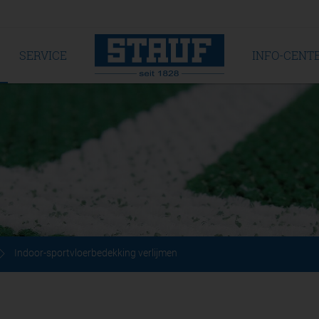
SERVICE
INFO-CENT
Indoor-sportvloerbedekking verlijmen