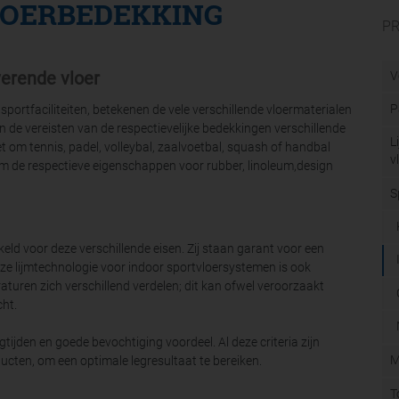
LOERBEDEKKING
P
verende vloer
V
P
sportfaciliteiten, betekenen de vele verschillende vloermaterialen
n de vereisten van de respectievelijke bedekkingen verschillende
L
om tennis, padel, volleybal, zaalvoetbal, squash of handbal
v
lijm de respectieve eigenschappen voor rubber, linoleum,design
S
d voor deze verschillende eisen. Zij staan ​​garant voor een
nze lijmtechnologie voor indoor sportvloersystemen is ook
turen zich verschillend verdelen; dit kan ofwel veroorzaakt
cht.
tijden en goede bevochtiging voordeel. Al deze criteria zijn
M
en, om een ​​optimale legresultaat te bereiken.
T