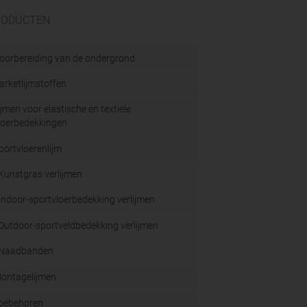
RODUCTEN
oorbereiding van de ondergrond
arketlijmstoffen
ijmen voor elastische en textiele
loerbedekkingen
portvloerenlijm
Kunstgras verlijmen
Indoor-sportvloerbedekking verlijmen
Outdoor-sportveldbedekking verlijmen
Naadbanden
ontagelijmen
oebehoren