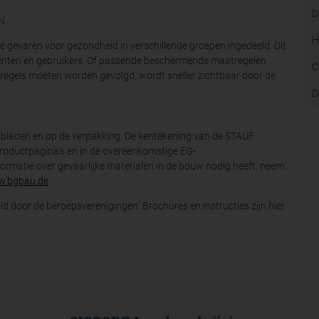
D
N
H
re gevaren voor gezondheid in verschillende groepen ingedeeld. Dit
menten en gebruikers. Of passende beschermende maatregelen
C
gels moeten worden gevolgd, wordt sneller zichtbaar door de
D
bladen en op de verpakking. De kentekening van de STAUF
productpagina's en in de overeenkomstige EG-
formatie over gevaarlijke materialen in de bouw nodig heeft, neem
.bgbau.de
.
ld door de beroepsverenigingen. Brochures en instructies zijn hier