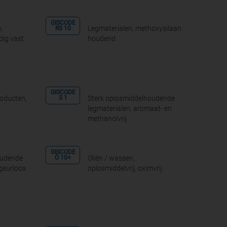
GISCODE
,
Legmaterialen, methoxysilaan
RS 10
edig vast
houdend
GISCODE
oducten,
Sterk oplosmiddelhoudende
S 1
legmaterialen, aromaat- en
methanolvrij
GISCODE
oudende
Oliën / wassen,
Ö 10+
 geurloos
oplosmiddelvrij, oximvrij