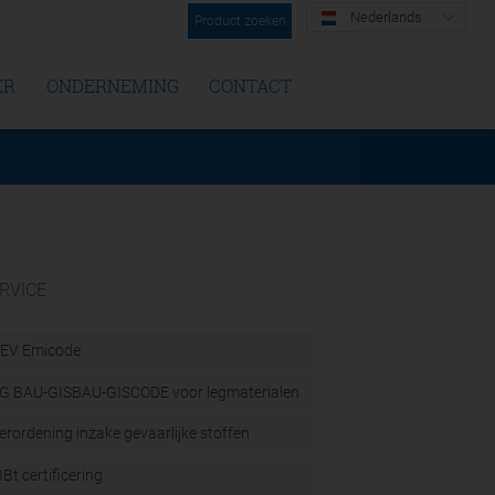
Nederlands
Product zoeken
ER
ONDERNEMING
CONTACT
RVICE
EV Emicode
G BAU-GISBAU-GISCODE voor legmaterialen
erordening inzake gevaarlijke stoffen
IBt certificering