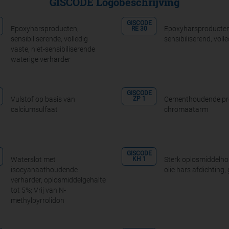
GISCODE Logobeschrijving
GISCODE
Epoxyharsproducten,
Epoxyharsproducten
RE 30
sensibiliserende, volledig
sensibiliserend, voll
vaste, niet-sensibiliserende
waterige verharder
GISCODE
Vulstof op basis van
Cementhoudende pr
ZP 1
calciumsulfaat
chromaatarm
GISCODE
Waterslot met
Sterk oplosmiddelh
KH 1
isocyanaathoudende
olie hars afdichting,
verharder, oplosmiddelgehalte
tot 5%; Vrij van N-
methylpyrrolidon