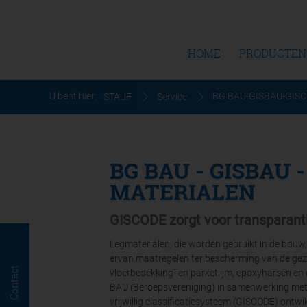
HOME
PRODUCTEN
U bent hier:
BG BAU-GISBAU-GISCO
STAUF
Service
BG BAU - GISBAU 
MATERIALEN
GISCODE zorgt voor transparanti
Legmaterialen, die worden gebruikt in de bouw, 
ervan maatregelen ter bescherming van de gez
Contact
vloerbedekking- en parketlijm, epoxyharsen e
BAU (Beroepsvereniging) in samenwerking met 
vrijwillig classificatiesysteem (GISCODE) ontwik