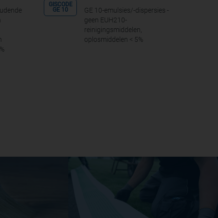
GISCODE
oudende
GE 10-emulsies/-dispersies -
GE 10
n
geen EUH210-
reinigingsmiddelen,
n
oplosmiddelen < 5%
5%