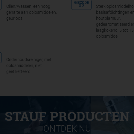
GISCODE
Oliën/wassen, een hoog
Sterk oplosmiddelh
G 2
gehalte aan oplosmiddelen,
basisafdichtingen e
geurloos
houtplamuur,
gedearomatiseerd e
laagkokend, 5 tot 1
oplosmiddel
Onderhoudsreiniger, met
oplosmiddelen, niet
geëtiketteerd
STAUF PRODUCTEN
ONTDEK NU