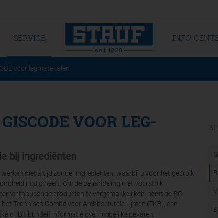
SERVICE
INFO-CENT
DE voor legmaterialen
- GISCODE VOOR LEG­
SE
e bij ingrediënten
G
B
werken niet altijd zonder ingrediënten, waarbij u voor het gebruik
ondheid nodig heeft. Om de behandeling met voorstrijk
V
n cementhoudende producten te vergemakkelijken, heeft de BG
het Technisch Comité voor Architecturele Lijmen (TKB), een
D
keld . Dit bundelt informatie over mogelijke gevaren.