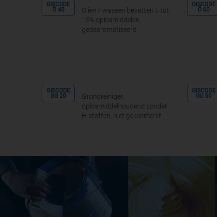
GISCODE
GISCODE
Oliën / wassen bevatten 5 tot
Ö 40
Ö 60
15% oplosmiddelen,
gedearomatiseerd
GISCODE
GISCODE
Grondreiniger,
GG 20
GU 50
oplosmiddelhoudend zonder
H-stoffen, niet gekenmerkt