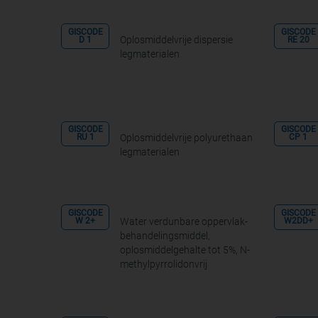
GISCODE
GISCODE
Oplosmiddelvrije dispersie
D 1
RE 20
legmaterialen
GISCODE
GISCODE
Oplosmiddelvrije polyurethaan
RU 1
CP 1
legmaterialen
GISCODE
GISCODE
Water verdunbare oppervlak­
W 2+
W2DD+
behandelingsmiddel,
oplosmiddelgehalte tot 5%, N-
methyl­pyrrolidon­vrij