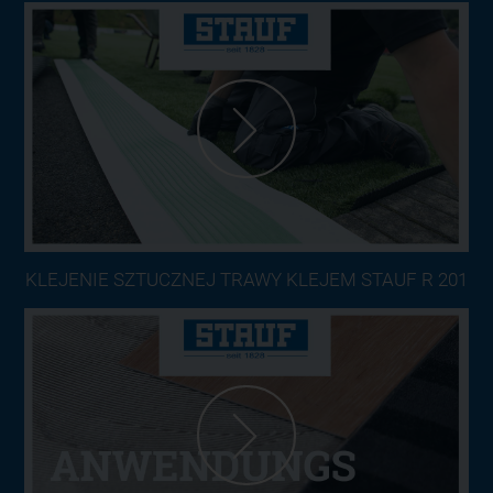
KLEJENIE SZTUCZNEJ TRAWY KLEJEM STAUF R 201