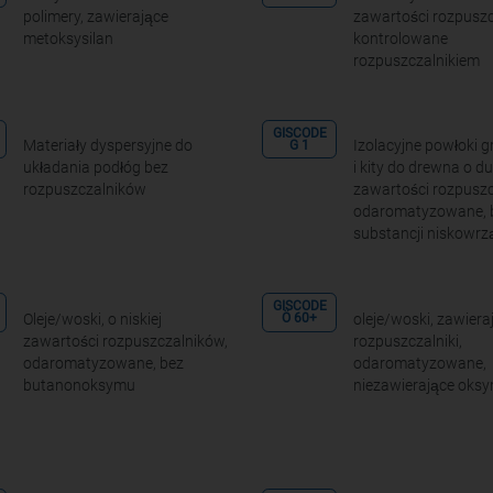
polimery, zawierające
zawartości rozpuszc
metoksysilan
kontrolowane
rozpuszczalnikiem
GISCODE
Materiały dyspersyjne do
Izolacyjne powłoki g
G 1
układania podłóg bez
i kity do drewna o du
rozpuszczalników
zawartości rozpuszc
odaromatyzowane, 
substancji niskowrz
GISCODE
Oleje/woski, o niskiej
oleje/woski, zawieraj
Ö 60+
zawartości rozpuszczalników,
rozpuszczalniki,
odaromatyzowane, bez
odaromatyzowane,
butanonoksymu
niezawierające oks