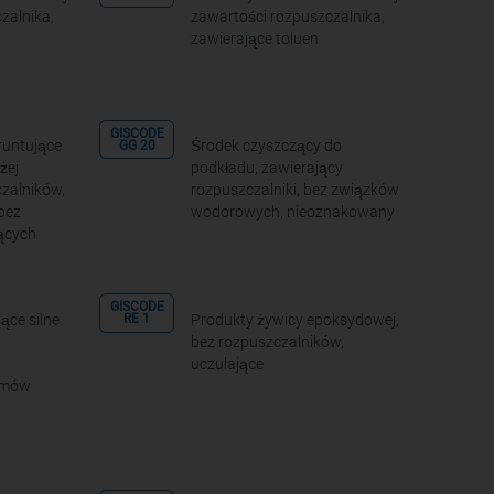
zalnika,
zawartości rozpuszczalnika,
zawierające toluen
GISCODE
runtujące
Środek czyszczący do
GG 20
żej
podkładu, zawierający
zalników,
rozpuszczalniki, bez związków
bez
wodorowych, nieoznakowany
ących
GISCODE
ące silne
Produkty żywicy epoksydowej,
RE 1
bez rozpuszczalników,
uczulające
ymów