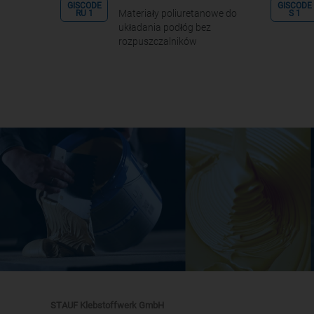
GISCODE
GISCODE
Materiały poliuretanowe do
RU 1
S 1
układania podłóg bez
rozpuszczalników
STAUF Klebstoffwerk GmbH