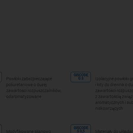
GISCODE
Powłoki zabezpieczające
Izolacyjne powłoki g
G 3
poliuretanowe o dużej
i kity do drewna o du
zawartości rozpuszczalników,
zawartości rozpuszc
odaromatyzowane
z zawartością zwią
aromatycznych i sub
niskowrzących
GISCODE
Modyfikowane silanowo
Materiały do układan
S 0,5