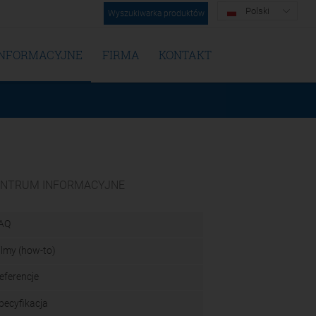
Polski
Wyszukiwarka produktów
INFORMACYJNE
FIRMA
KONTAKT
ENTRUM INFORMACYJNE
AQ
ilmy (how-to)
eferencje
pecyfikacja