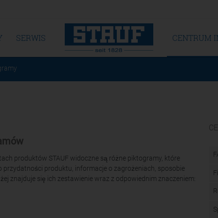
Y
SERWIS
CENTRUM 
gramy
C
ramów
F
ietach produktów STAUF widoczne są różne piktogramy, które
 przydatności produktu, informacje o zagrożeniach, sposobie
F
żej znajduje się ich zestawienie wraz z odpowiednim znaczeniem:
R
S