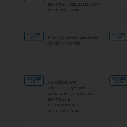
zawartości rozpuszczalników,
odaromatyzowane
GISCODE
GISCODE
Produkty zawierające cement,
ZP 1
D 1
ubogie w chromian
GISCODE
GISCODE
Powłoki olejowe
KH 1
Ö 20+
zabezpieczające na bazie
żywic syntetycznych z dużą
zawartością
rozpuszczalników,
odaromatyzowane