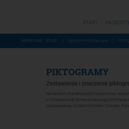
START
PRODUKT
Jesteś tutaj:
Pikto
STAUF
Centrum informacyjne
PIKTOGRAMY
Zestawienie i znaczenie piktog
Na kartach charakterystyki technicznej i etyk
w kompaktowej formie przekazują informacje o
zastosowania, kodach Emicode i Giscode. Poni