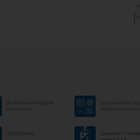
U
P
Do stosowania do płytek
Do stosowania z ws
drewnianych
okładzinami wierzch
Wytrzymałość
Zawartość w miesza
element A + B