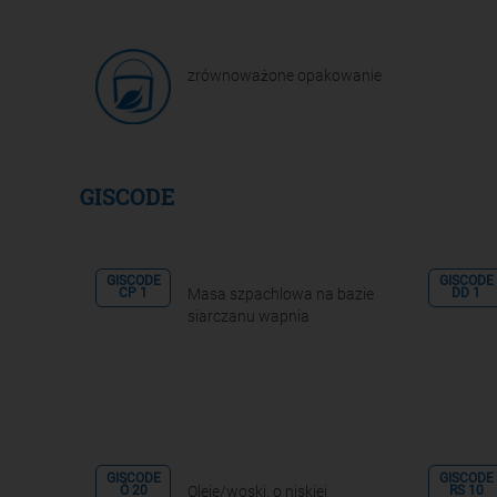
zrównoważone opakowanie
GISCODE
GISCODE
GISCODE
Masa szpachlowa na bazie
CP 1
DD 1
siarczanu wapnia
GISCODE
GISCODE
Oleje/woski, o niskiej
Ö 20
RS 10