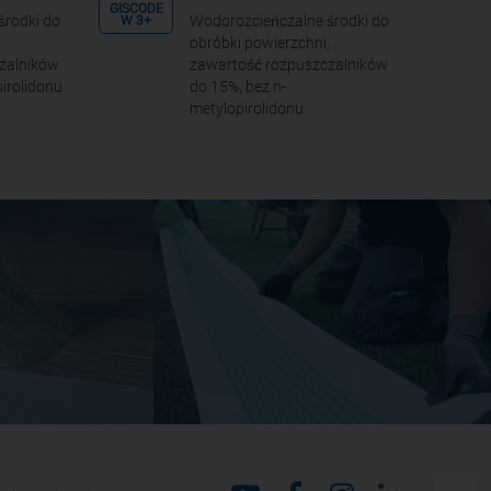
GISCODE
środki do
Wodorozcieńczalne środki do
W 3+
,
obróbki powierzchni,
zalników
zawartość rozpuszczalników
irolidonu
do 15%, bez n-
metylopirolidonu