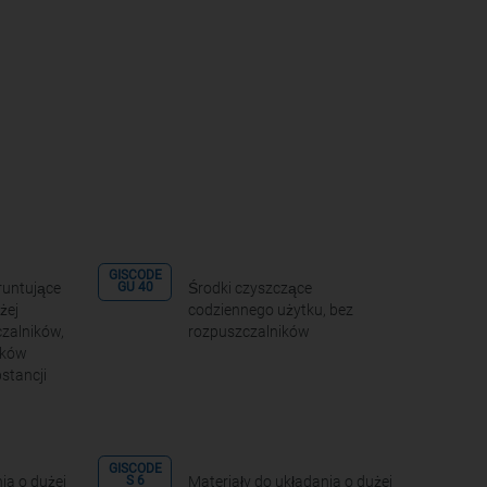
GISCODE
runtujące
Środki czyszczące
GU 40
żej
codziennego użytku, bez
zalników,
rozpuszczalników
zków
stancji
GISCODE
ia o dużej
Materiały do układania o dużej
S 6