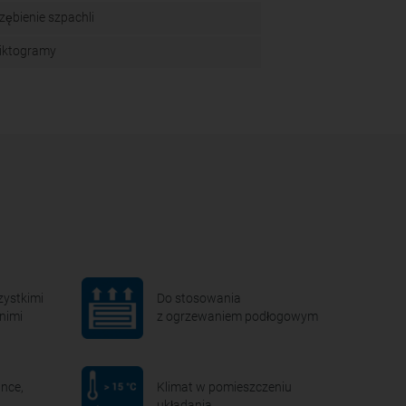
zębienie szpachli
iktogramy
zystkimi
Do stosowania
nimi
z ogrzewaniem podłogowym
nce,
Klimat w pomieszczeniu
układania