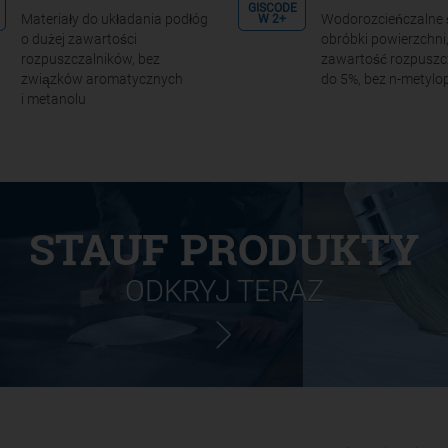
GISCODE
Materiały do układania podłóg
Wodorozcieńczalne 
W 2+
o dużej zawartości
obróbki powierzchni
rozpuszczalników, bez
zawartość rozpuszc
związków aromatycznych
do 5%, bez n-metylop
i metanolu
STAUF PRODUKTY
ODKRYJ TERAZ