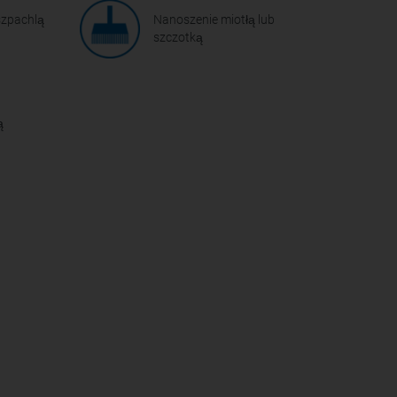
szpachlą
Nanoszenie miotłą lub
szczotką
ą