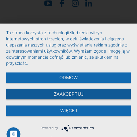
Ta strona korzysta z technologii śledzenia witryn
internetowych stron trzecich, w celu świadczenia i ciągłego
ulepszania naszych usług oraz wyświetlania reklam zgodnie z
zainteresowaniami użytkowników. Wyrażam zgodę i mogę ją w
dowolnym momencie cofnąć lub zmienić, ze skutkiem na
przyszłość.
ODMÓW
ZAAKCEPTUJ
WIĘCEJ
Powered by