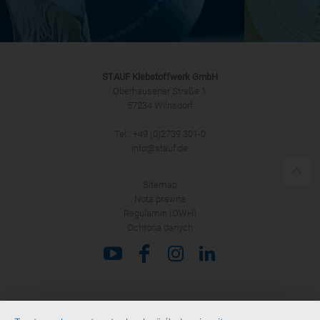
STAUF Klebstoffwerk GmbH
Oberhausener Straße 1
57234 Wilnsdorf
Tel.: +49 (0)2739 301-0
info@stauf.de
Sitemap
Nota prawna
Regulamin (OWH)
Ochrona danych