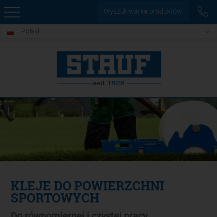
Wyszukiwarka produktów
Polski
KLEJE DO POWIERZCHNI
SPORTOWYCH
Do równomiernej i czystej pracy