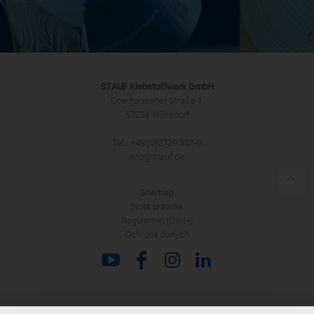
STAUF Klebstoffwerk GmbH
Oberhausener Straße 1
57234 Wilnsdorf
Tel.: +49 (0)2739 301-0
info@stauf.de
Sitemap
Nota prawna
Regulamin (OWH)
Ochrona danych