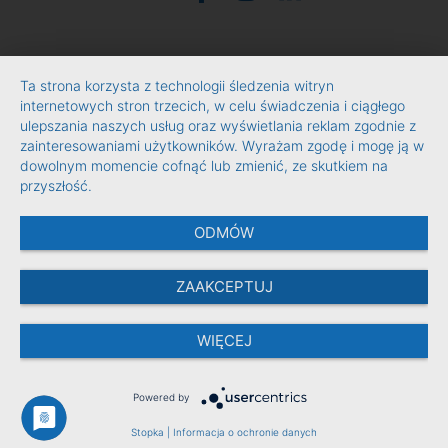
Ta strona korzysta z technologii śledzenia witryn
internetowych stron trzecich, w celu świadczenia i ciągłego
ulepszania naszych usług oraz wyświetlania reklam zgodnie z
zainteresowaniami użytkowników. Wyrażam zgodę i mogę ją w
dowolnym momencie cofnąć lub zmienić, ze skutkiem na
przyszłość.
ODMÓW
ZAAKCEPTUJ
WIĘCEJ
Powered by
Stopka
|
Informacja o ochronie danych