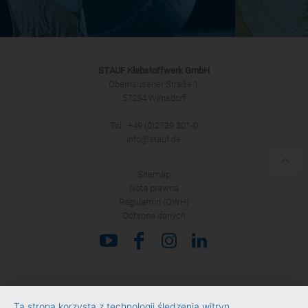
STAUF Klebstoffwerk GmbH
Oberhausener Straße 1
57234 Wilnsdorf
Tel.: +49 (0)2739 301-0
info@stauf.de
Sitemap
Nota prawna
Regulamin (OWH)
Ochrona danych
Ta strona korzysta z technologii śledzenia witryn