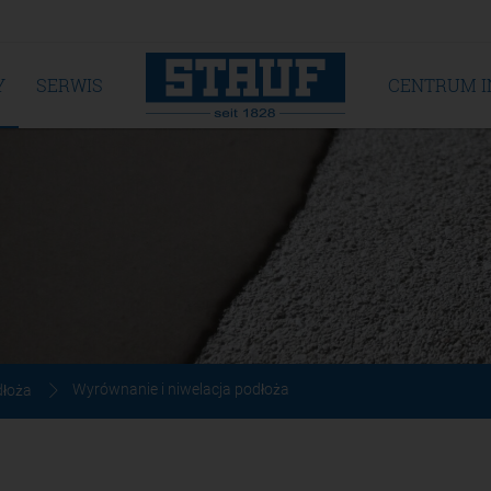
Y
SERWIS
CENTRUM 
Wyrównanie i niwelacja podłoża
dłoża