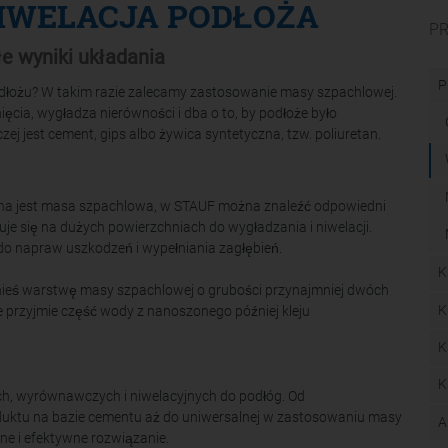
IWELACJA PODŁOŻA
P
e wyniki układania
P
odłożu? W takim razie zalecamy zastosowanie masy szpachlowej.
cia, wygładza nierówności i dba o to, by podłoże było
 jest cement, gips albo żywica syntetyczna, tzw. poliuretan.
wana jest masa szpachlowa, w STAUF można znaleźć odpowiedni
suje się na dużych powierzchniach do wygładzania i niwelacji.
do napraw uszkodzeń i wypełniania zagłębień.
K
nanieś warstwę masy szpachlowej o grubości przynajmniej dwóch
K
 przyjmie część wody z nanoszonego później kleju
K
K
h, wyrównawczych i niwelacyjnych do podłóg. Od
uktu na bazie cementu aż do uniwersalnej w zastosowaniu masy
A
ne i efektywne rozwiązanie.