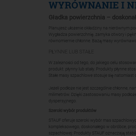
WYRÓWNANIE I N
Gładka powierzchnia – doskonał
Planujesz ułożenie okładziny na nierównym p
Wygładza powierzchnię, zamyka otwory i pęknię
równomiernie chłonne. Bazą masy wyrównawczej
PŁYNNE LUB STAŁE
W zależności od tego, do jakiego celu stoso
produkt: płynny lub stały. Produkty płynne sto
Stałe masy szpachlowe stosuje się natomiast 
Jeżeli podłoże nie jest szczególnie chłonne, 
milimetrów. Dzięki zastosowaniu masy podłoże
dyspersyjnego.
Szeroki wybór produktów
STAUF oferuje szeroki wybór mas szpachlowyc
kompleksowego, doskonałego w obróbce, prod
szpachlowej: Produkty STAUF oznaczają stabil