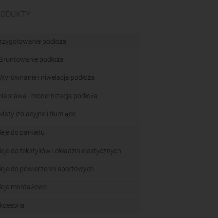
RODUKTY
rzygotowanie podłoża
Gruntowanie podłoża
Wyrównanie i niwelacja podłoża
Naprawa i modernizacja podłoża
Maty izolacyjne i tłumiące
leje do parkietu
leje do tekstyliów i okładzin elastycznych
leje do powierzchni sportowych
leje montażowe
kcesoria