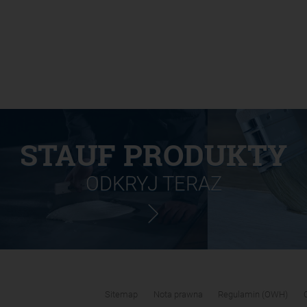
STAUF PRODUKTY
ODKRYJ TERAZ
Sitemap
Nota prawna
Regulamin (OWH)