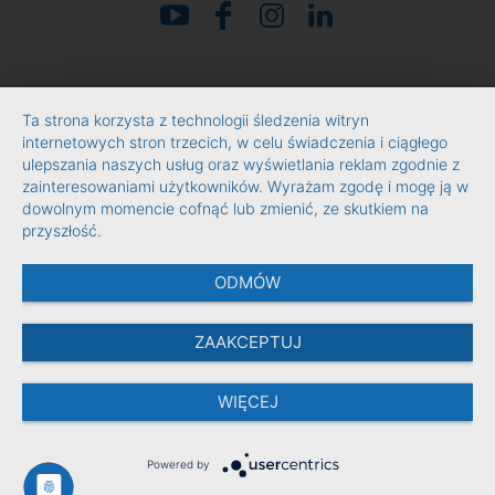
Ta strona korzysta z technologii śledzenia witryn
internetowych stron trzecich, w celu świadczenia i ciągłego
ulepszania naszych usług oraz wyświetlania reklam zgodnie z
zainteresowaniami użytkowników. Wyrażam zgodę i mogę ją w
dowolnym momencie cofnąć lub zmienić, ze skutkiem na
przyszłość.
ODMÓW
ZAAKCEPTUJ
WIĘCEJ
Powered by