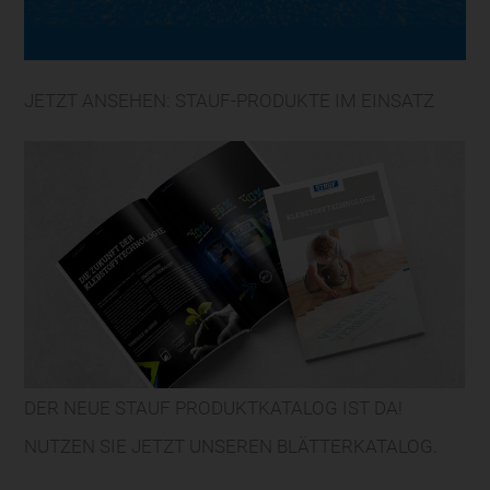
JETZT ANSEHEN: STAUF-PRODUKTE IM EINSATZ
DER NEUE STAUF PRODUKTKATALOG IST DA!
NUTZEN SIE JETZT UNSEREN BLÄTTERKATALOG.