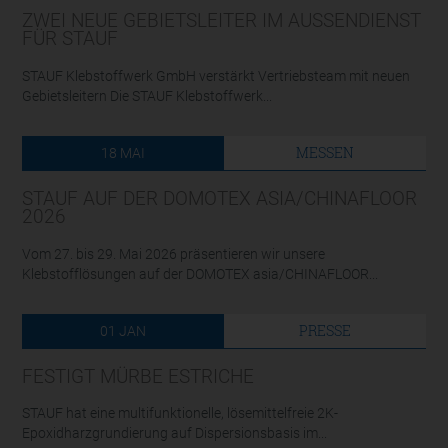
ZWEI NEUE GEBIETSLEITER IM AUSSENDIENST F
ÜR STAUF
STAUF Klebstoffwerk GmbH verstärkt Vertriebsteam mit neuen
Gebietsleitern Die STAUF Klebstoffwerk...
MESSEN
18
MAI
STAUF AUF DER DOMOTEX ASIA/CHINAFLOOR
2026
Vom 27. bis 29. Mai 2026 präsentieren wir unsere
Klebstofflösungen auf der DOMOTEX asia/CHINAFLOOR...
PRESSE
01
JAN
FESTIGT MÜRBE ESTRICHE
STAUF hat eine multifunktionelle, lösemittelfreie 2K-
Epoxidharzgrundierung auf Dispersionsbasis im...