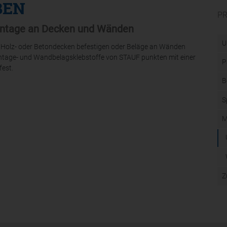
BEN
P
ontage an Decken und Wänden
U
Holz- oder Betondecken befestigen oder Beläge an Wänden
ntage- und Wandbelagsklebstoffe von STAUF punkten mit einer
P
est.
B
S
M
Z