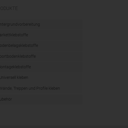
RODUKTE
ntergrundvorbereitung
arkettklebstoffe
odenbelagsklebstoffe
portbodenklebstoffe
ontageklebstoffe
Universell kleben
Wände, Treppen und Profile kleben
ubehör