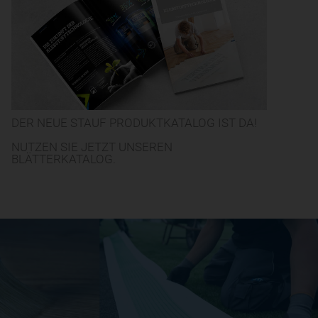
DER NEUE STAUF PRODUKTKATALOG IST DA!
NUTZEN SIE JETZT UNSEREN
BLÄTTERKATALOG.