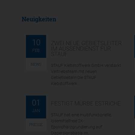
Neuigkeiten
10
ZWEI NEUE GEBIETSLEITER
IM AUSSENDIENST FÜR S
FEB
TAUF
NEWS
STAUF Klebstoffwerk GmbH verstärkt
Vertriebsteam mit neuen
Gebietsleitern Die STAUF
Klebstoffwerk...
01
FESTIGT MÜRBE ESTRICHE
JAN
STAUF hat eine multifunktionelle,
lösemittelfreie 2K-
PRESSE
Epoxidharzgrundierung auf
Dispersionsbasis im...