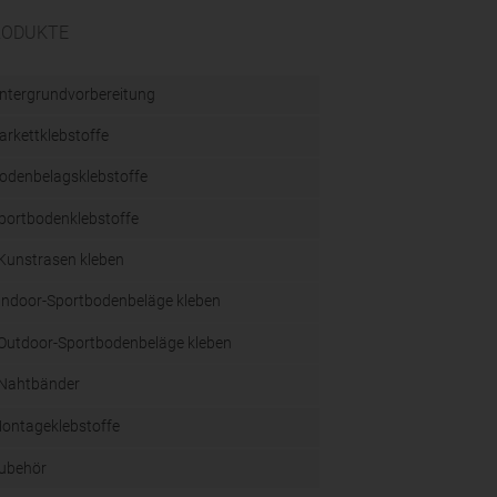
RODUKTE
ntergrundvorbereitung
arkettklebstoffe
odenbelagsklebstoffe
portbodenklebstoffe
Kunstrasen kleben
Indoor-Sportbodenbeläge kleben
Outdoor-Sportbodenbeläge kleben
Nahtbänder
ontageklebstoffe
ubehör