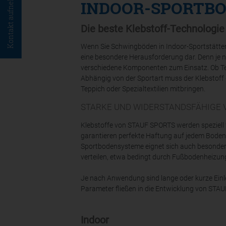
Kontakt aufnehmen
INDOOR-SPORTBO
Die beste Klebstoff-Technologi
Wenn Sie Schwingböden in Indoor-Sportstätten 
eine besondere Herausforderung dar. Denn je 
verschiedene Komponenten zum Einsatz. Ob Tenn
Abhängig von der Sportart muss der Klebstoff 
Teppich oder Spezialtextilien mitbringen.
STARKE UND WIDERSTANDSFÄHIGE
Klebstoffe von STAUF SPORTS werden speziell f
garantieren perfekte Haftung auf jedem Bodenb
Sportbodensysteme eignet sich auch besonders
verteilen, etwa bedingt durch Fußbodenheizun
Je nach Anwendung sind lange oder kurze Einleg
Parameter fließen in die Entwicklung von STAUF
Indoor