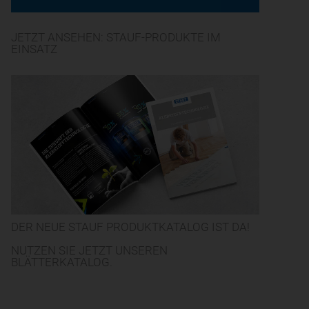
JETZT ANSEHEN: STAUF-PRODUKTE IM
EINSATZ
DER NEUE STAUF PRODUKTKATALOG IST DA!
NUTZEN SIE JETZT UNSEREN
BLÄTTERKATALOG.