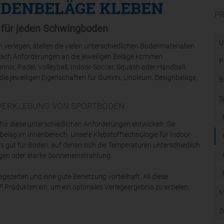
DENBELÄGE KLEBEN
P
e für jeden Schwingboden
U
verlegen, stellen die vielen unterschiedlichen Bodenmaterialien
nach Anforderungen an die jeweiligen Beläge kommen
P
is, Padel, Volleyball, Indoor-Soccer, Squash oder Handball:
die jeweiligen Eigenschaften für Gummi, Linoleum, Designbeläge,
B
S
 VERKLEBUNG VON SPORTBÖDEN
ür diese unterschiedlichen Anforderungen entwickelt. Sie
elag im Innenbereich. Unsere Klebstofftechnologie für Indoor-
 gut für Böden, auf denen sich die Temperaturen unterschiedlich
gen oder starke Sonneneinstrahlung.
ezeiten und eine gute Benetzung vorteilhaft. All diese
 Produkten ein, um ein optimales Verlegeergebnis zu erzielen.
M
Z