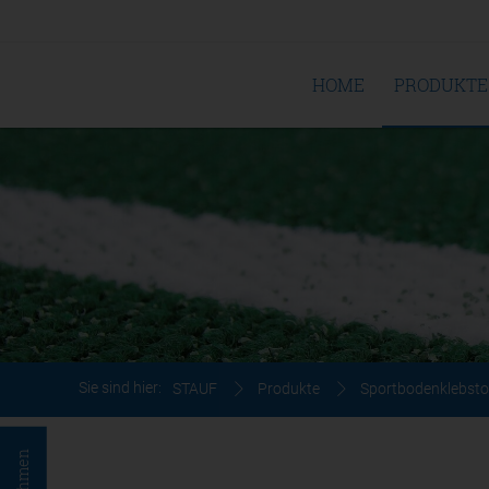
HOME
PRODUKTE
Sie sind hier:
STAUF
Produkte
Sportbodenklebsto