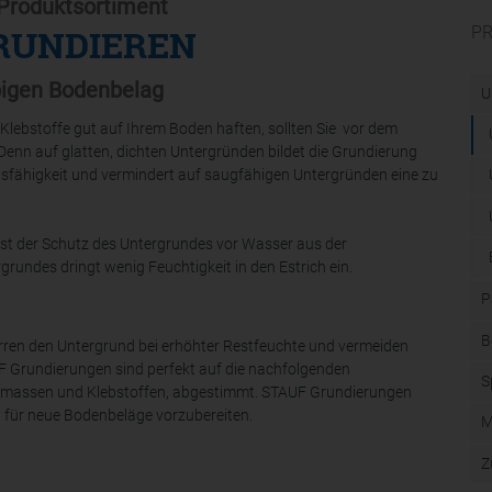
Produktsortiment
P
RUNDIEREN
ebigen Bodenbelag
U
lebstoffe gut auf Ihrem Boden haften, sollten Sie vor dem
enn auf glatten, dichten Untergründen bildet die Grundierung
gsfähigkeit und vermindert auf saugfähigen Untergründen eine zu
ist der Schutz des Untergrundes vor Wasser aus der
rundes dringt wenig Feuchtigkeit in den Estrich ein.
P
B
perren den Untergrund bei erhöhter Restfeuchte und vermeiden
Grundierungen sind perfekt auf die nachfolgenden
S
telmassen und Klebstoffen, abgestimmt. STAUF Grundierungen
 für neue Bodenbeläge vorzubereiten.
M
Z