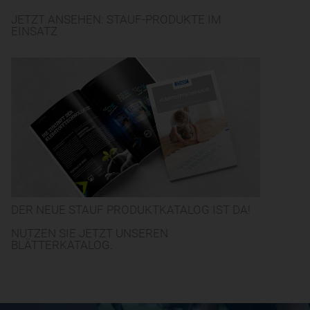
JETZT ANSEHEN: STAUF-PRODUKTE IM
EINSATZ
DER NEUE STAUF PRODUKTKATALOG IST DA!
NUTZEN SIE JETZT UNSEREN
BLÄTTERKATALOG.