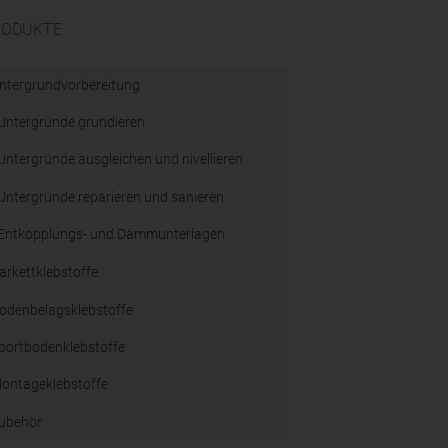
RODUKTE
ntergrundvorbereitung
Untergründe grundieren
Untergründe ausgleichen und nivellieren
Untergründe reparieren und sanieren
Entkopplungs- und Dämmunterlagen
arkettklebstoffe
odenbelagsklebstoffe
portbodenklebstoffe
ontageklebstoffe
ubehör