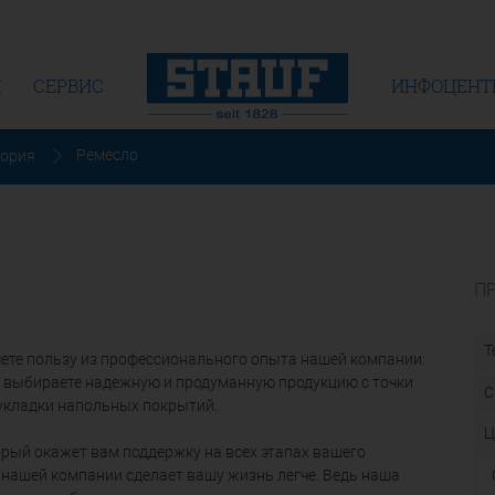
Я
СЕРВИС
ИНФОЦЕНТ
Ремесло
тория
П
Т
чете пользу из профессионального опыта нашей компании:
 выбираете надежную и продуманную продукцию с точки
С
 укладки напольных покрытий.
Ц
торый окажет вам поддержку на всех этапах вашего
 нашей компании сделает вашу жизнь легче. Ведь наша