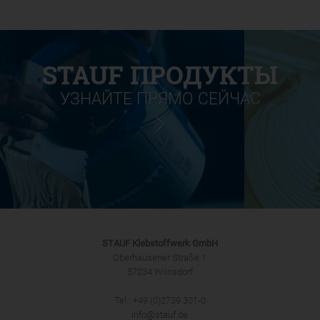
STAUF ПРОДУКТЫ
УЗНАЙТЕ ПРЯМО СЕЙЧАС
STAUF Klebstoffwerk GmbH
Oberhausener Straße 1
57234 Wilnsdorf
Tel.: +49 (0)2739 301-0
info@stauf.de