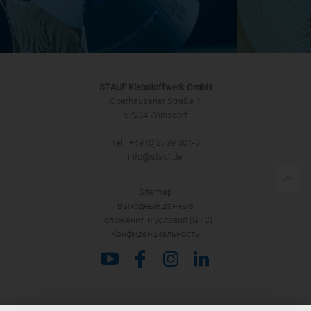
STAUF Klebstoffwerk GmbH
Oberhausener Straße 1
57234 Wilnsdorf
Tel.: +49 (0)2739 301-0
info@stauf.de
Sitemap
Выходные данные
Положения и условия (GTC)
Конфиденциальность