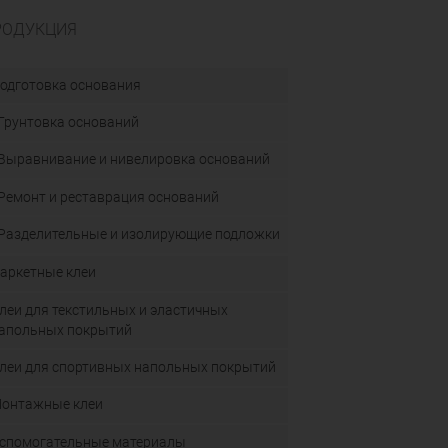
РОДУКЦИЯ
одготовка основания
Грунтовка оснований
Выравнивание и нивелировка оснований
Ремонт и реставрация оснований
Разделительные и изолирующие подложки
аркетные клеи
леи для текстильных и эластичных
апольных покрытий
леи для спортивных напольных покрытий
онтажные клеи
спомогательные материалы