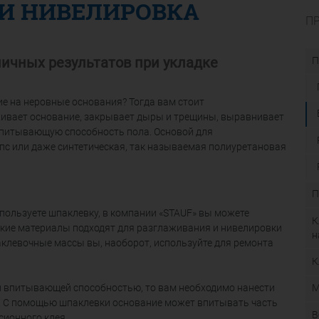
И НИВЕЛИРОВКА
П
личных результатов при укладке
П
е на неровные основания? Тогда вам стоит
живает основание, закрывает дыры и трещины, выравнивает
впитывающую способность пола. Основой для
пс или даже синтетическая, так называемая полиуретановая
П
спользуете шпаклевку, в компании «STAUF» вы можете
К
дкие материалы подходят для разглаживания и нивелировки
н
клевочные массы вы, наоборот, используйте для ремонта
К
М
й впитывающей способностью, то вам необходимо нанести
. С помощью шпаклевки основание может впитывать часть
В
сионного клея.