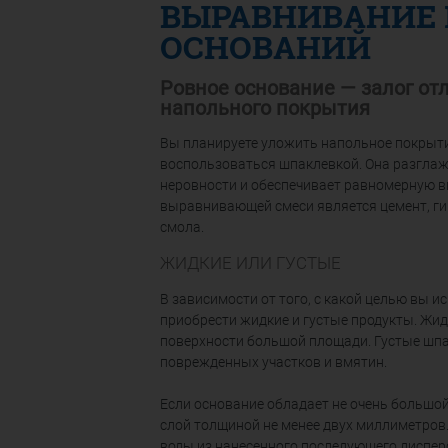
ВЫРАВНИВАНИЕ 
ОСНОВАНИЙ
Ровное основание — залог от
напольного покрытия
Вы планируете уложить напольное покрыти
воспользоваться шпаклевкой. Она разгла
неровности и обеспечивает равномерную 
выравнивающей смеси является цемент, ги
смола.
ЖИДКИЕ ИЛИ ГУСТЫЕ
В зависимости от того, с какой целью вы и
приобрести жидкие и густые продукты. Жи
поверхности большой площади. Густые шпа
поврежденных участков и вмятин.
Если основание обладает не очень большо
слой толщиной не менее двух миллиметров
воды из нанесенного последующего диспер