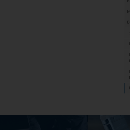
К
М
В