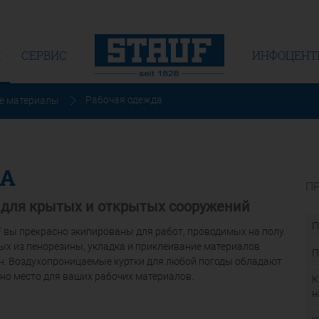
Я
СЕРВИС
ИНФОЦЕНТ
Рабочая одежда
е материалы
А
П
 для крытых и открытых сооружений
П
 вы прекрасно экипированы для работ, проводимых на полу.
ых из пенорезины, укладка и приклеивание материалов
П
ен. Воздухопроницаемые куртки для любой погоды обладают
но место для ваших рабочих материалов.
К
н