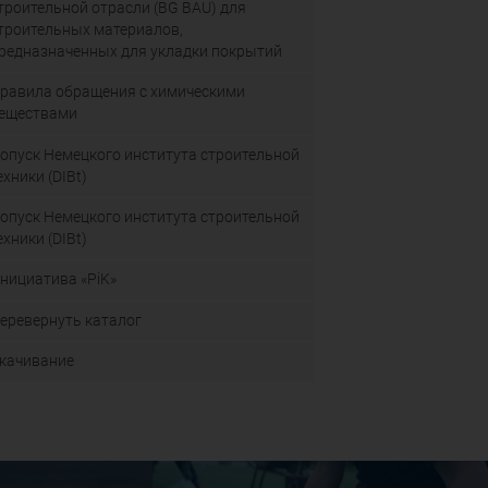
троительной отрасли (BG BAU) для
троительных материалов,
редназначенных для укладки покрытий
равила обращения с химическими
еществами
опуск Немецкого института строительной
ехники (DIBt)
опуск Немецкого института строительной
ехники (DIBt)
нициатива «PiK»
еревернуть каталог
качивание