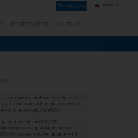
русский
Поиск продукта
Р
ПРЕДПРИЯТИЕ
КОНТАКТ
ЕРВИС
кологический знак «Emicode» общества по
онтролю за эмиссией вредных веществ
ля напольных покрытий (GEV).
аркировочный код GISCODE
нформационно-справочной системы
ISBAU страхового союза предприятий