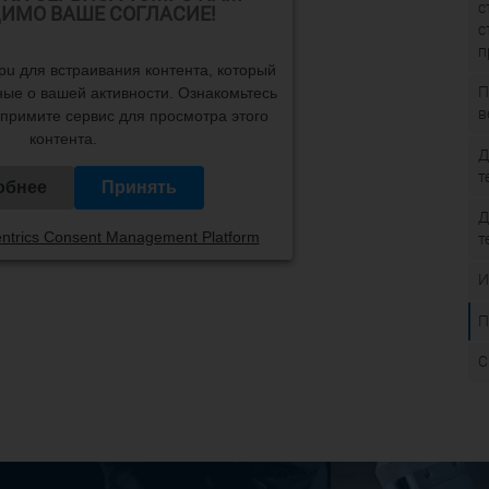
с
ИМО ВАШЕ СОГЛАСИЕ!
с
п
u для встраивания контента, который
П
ые о вашей активности. Ознакомьтесь
в
примите сервис для просмотра этого
контента.
Д
т
обнее
Принять
Д
ntrics Consent Management Platform
т
И
П
С