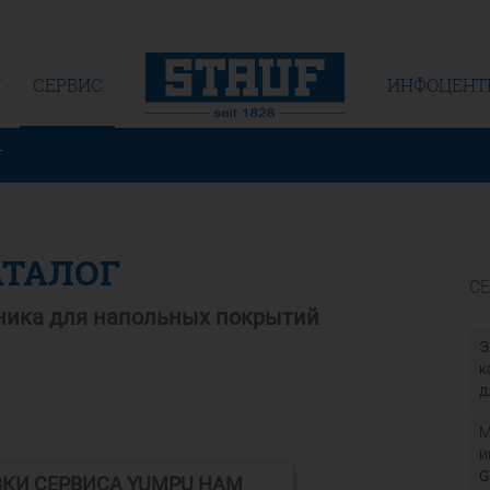
Я
СЕРВИС
ИНФОЦЕНТ
г
АТАЛОГ
С
хника для напольных покрытий
Э
к
д
М
и
G
ЗКИ СЕРВИСА YUMPU НАМ