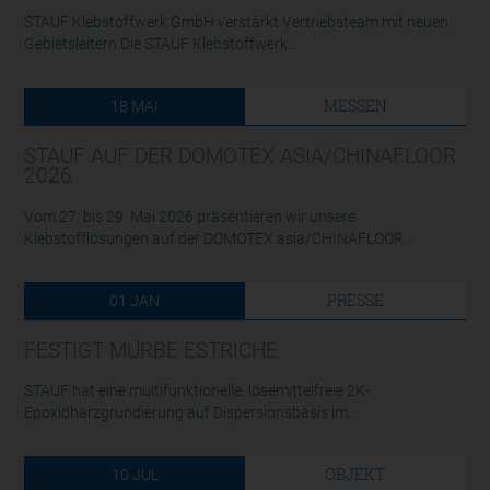
STAUF Klebstoffwerk GmbH verstärkt Vertriebsteam mit neuen
Gebietsleitern Die STAUF Klebstoffwerk...
MESSEN
18
MAI
STAUF AUF DER DOMOTEX ASIA/CHINAFLOOR
2026
Vom 27. bis 29. Mai 2026 präsentieren wir unsere
Klebstofflösungen auf der DOMOTEX asia/CHINAFLOOR...
PRESSE
01
JAN
FESTIGT MÜRBE ESTRICHE
STAUF hat eine multifunktionelle, lösemittelfreie 2K-
Epoxidharzgrundierung auf Dispersionsbasis im...
OBJEKT
10
JUL