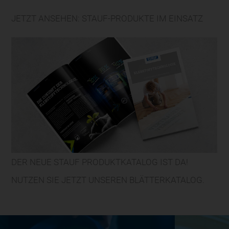
JETZT ANSEHEN: STAUF-PRODUKTE IM EINSATZ
DER NEUE STAUF PRODUKTKATALOG IST DA!
NUTZEN SIE JETZT UNSEREN BLÄTTERKATALOG.