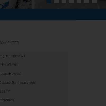
FO-CENTER
ragen an die AWT
lebstoff-Wiki
ideos (How-to)
0 Jahre Silantechnologie
828 TV
eferenzen