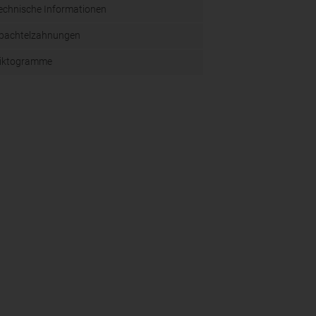
echnische Informationen
pachtelzahnungen
iktogramme