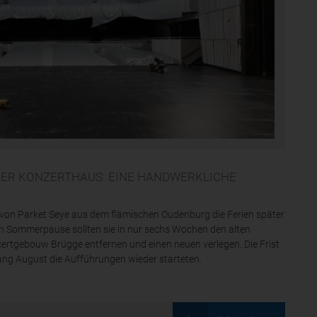
ER KONZERTHAUS: EINE HANDWERKLICHE
von Parket Seye aus dem flämischen Oudenburg die Ferien später
n Sommerpause sollten sie in nur sechs Wochen den alten
rtgebouw Brügge entfernen und einen neuen verlegen. Die Frist
ng August die Aufführungen wieder starteten.