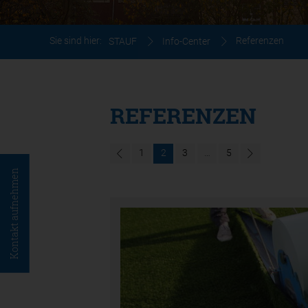
Sie sind hier:
Referenzen
STAUF
Info-Center
REFERENZEN
1
2
3
…
5
Kontakt aufnehmen