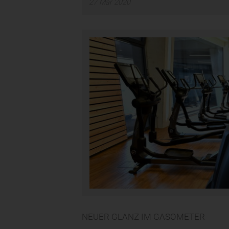
27
Mär
2020
NEUER GLANZ IM GASOMETER