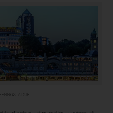
AFENNOSTALGIE
das sollte jeder mindestens einmal tun, der die Hansestadt