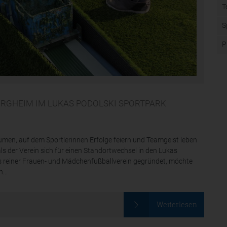
T
S
P
ERGHEIM IM LUKAS PODOLSKI SPORTPARK
men, auf dem Sportlerinnen Erfolge feiern und Teamgeist leben
s der Verein sich für einen Standortwechsel in den Lukas
ls reiner Frauen- und Mädchenfußballverein gegründet, möchte
...
Weiterlesen