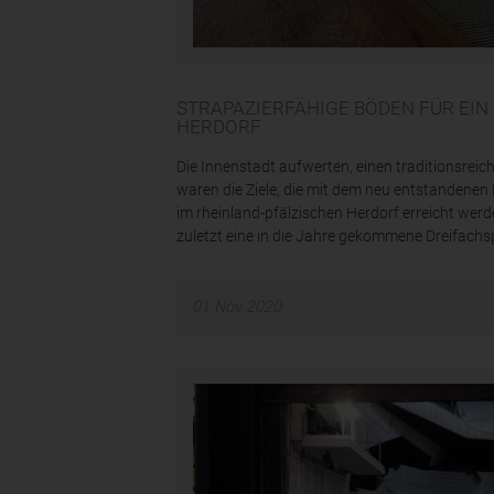
STRAPAZIERFÄHIGE BÖDEN FÜR EIN
HERDORF
Die Innenstadt aufwerten, einen traditionsreic
waren die Ziele, die mit dem neu entstanden
im rheinland-pfälzischen Herdorf erreicht werd
zuletzt eine in die Jahre gekommene Dreifachspor
01
Nov
2020