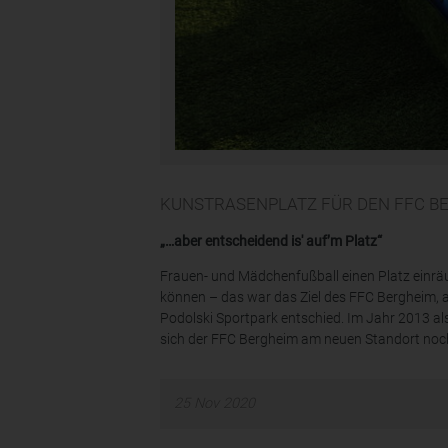
KUNSTRASENPLATZ FÜR DEN FFC B
„…aber entscheidend is' auf’m Platz“
Frauen- und Mädchenfußball einen Platz einräu
können – das war das Ziel des FFC Bergheim, al
Podolski Sportpark entschied. Im Jahr 2013 a
sich der FFC Bergheim am neuen Standort noch
25
Nov
2020