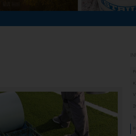
IN
F
K
V
2
1
R