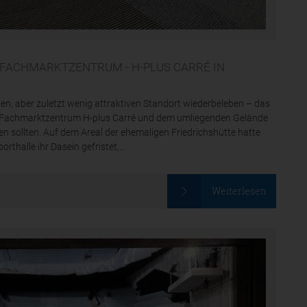
 FACHMARKTZENTRUM - H-PLUS CARRÉ IN
hen, aber zuletzt wenig attraktiven Standort wiederbeleben – das
en Fachmarktzentrum H-plus Carré und dem umliegenden Gelände
en sollten. Auf dem Areal der ehemaligen Friedrichshütte hatte
thalle ihr Dasein gefristet,...
Weiterlesen